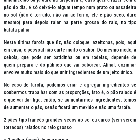
pão do dia, é só deixá-lo algum tempo num prato ou assadeira
no sol (não é torrado, não vai ao forno, ele é pão seco, duro
mesmo) para depois ralar na parte grossa do ralo, no tipo
batata palha.
Nesta última farofa que fiz, não coloquei azeitonas, pois, aqui
em casa, o pessoal não curte muito o sabor. Do mesmo modo, a
cebola, que pode ser batidinha ou em rodelas, depende de
quem prepara e do público que vai saborear. Afinal, cozinhar
envolve muito mais do que unir ingredientes de um jeito único.
No caso de farofa, podemos criar e agregar ingredientes se
soubermos trabalhar com as proporções, isto é, o pão ralado é
o que vai dar liga, então, se aumentarmos ingredientes, temos
de aumentar o pão, senão ficará um mexido e não uma farofa.
2 pães tipo francês grandes secos ao sol ou duros (sem serem
torrados) ralados no ralo grosso
– 1 colher (sopa) de margarina