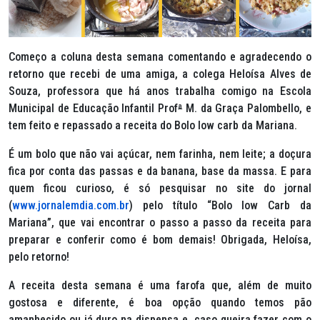
Começo a coluna desta semana comentando e agradecendo o
retorno que recebi de uma amiga, a colega Heloísa Alves de
Souza, professora que há anos trabalha comigo na Escola
Municipal de Educação Infantil Prof
ª
M. da Graça Palombello, e
tem feito e repassado a receita do
Bolo low carb da Mariana.
É um bolo que não vai açúcar, nem farinha, nem leite; a doçura
fica por conta das passas e da banana, base da massa. E para
quem ficou curioso, é só pesquisar no site do jornal
(
www.jornalemdia.com.br
) pelo título
“Bolo low Carb da
Mariana”,
que vai encontrar o passo a passo da receita para
preparar e conferir como é bom demais! Obrigada, Heloísa,
pelo retorno!
A receita desta semana é uma farofa que, além de muito
gostosa e diferente, é boa opção quando temos pão
amanhecido ou já duro na dispensa e, caso queira fazer com o