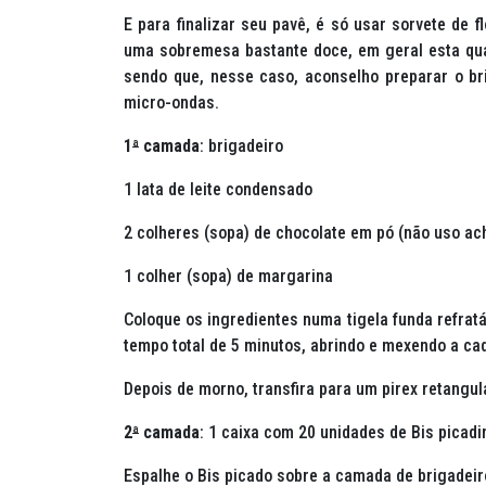
E para finalizar seu pavê, é só usar sorvete de f
uma sobremesa bastante doce, em geral esta quan
sendo que, nesse caso, aconselho preparar o br
micro-ondas.
1
ª
camada
: brigadeiro
1 lata de leite condensado
2 colheres (sopa) de chocolate em pó (não uso ac
1 colher (sopa) de margarina
Coloque os ingredientes numa tigela funda refrat
tempo total de 5 minutos, abrindo e mexendo a ca
Depois de morno, transfira para um pirex retangul
2
ª
camada
: 1 caixa com 20 unidades de Bis picad
Espalhe o Bis picado sobre a camada de brigadeir