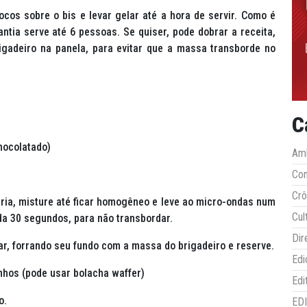
locos sobre o bis e levar gelar até a hora de servir. Como é
tia serve até 6 pessoas. Se quiser, pode dobrar a receita,
igadeiro na panela, para evitar que a massa transborde no
C
hocolatado)
Amb
Co
Crô
ária, misture até ficar homogêneo e leve ao micro-ondas num
Cul
da 30 segundos, para não transbordar.
Dir
ar, forrando seu fundo com a massa do brigadeiro e reserve.
Edi
inhos (pode usar bolacha waffer)
Edi
o.
ED