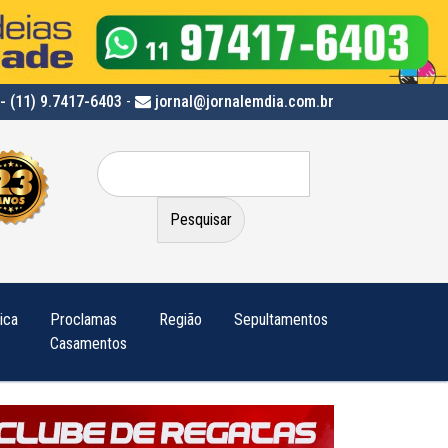
- (11) 9.7417-6403
-
jornal@jornalemdia.com.br
Pesquisar
por:
tica
Proclamas
Região
Sepultamentos
Casamentos