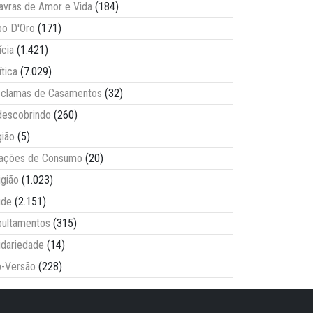
avras de Amor e Vida
(184)
o D'Oro
(171)
ícia
(1.421)
ítica
(7.029)
clamas de Casamentos
(32)
escobrindo
(260)
ião
(5)
lações de Consumo
(20)
igião
(1.023)
úde
(2.151)
ultamentos
(315)
idariedade
(14)
-Versão
(228)