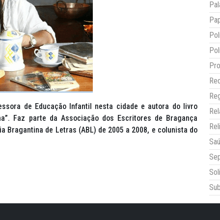
Pal
Pap
Pol
Pol
Pro
Red
Reg
ssora de Educação Infantil nesta cidade e autora do livro
Re
na”. Faz parte da Associação dos Escritores de Bragança
Rel
a Bragantina de Letras (ABL) de 2005 a 2008, e colunista do
Sa
Sep
Sol
Sub