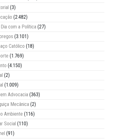
torial
(3)
ucação
(2.482)
Dia com a Política
(27)
pregos
(3.101)
aço Católico
(18)
orte
(1.769)
nto
(4.150)
al
(2)
al
(1.009)
vem Advocacia
(363)
guiça Mecânica
(2)
o Ambiente
(116)
ar Social
(110)
nel
(91)