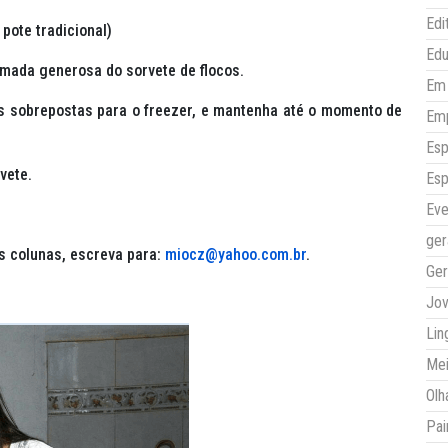
Edi
 pote tradicional)
Ed
mada generosa do sorvete de flocos.
Em 
s sobrepostas para o freezer, e mantenha até o momento de
Em
Esp
vete.
Esp
Eve
ger
s colunas, escreva para:
miocz@yahoo.com.br
.
Ger
Jo
Lin
Mei
Olh
Pai