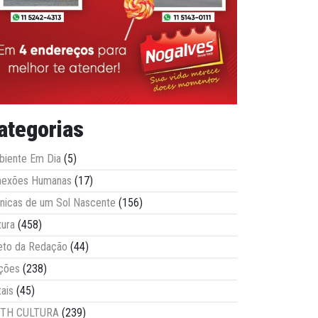
ategorias
iente Em Dia
(5)
nexões Humanas
(17)
nicas de um Sol Nascente
(156)
tura
(458)
eto da Redação
(44)
ções
(238)
tais
(45)
ITH CULTURA
(239)