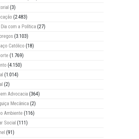
torial
(3)
ucação
(2.483)
Dia com a Política
(27)
pregos
(3.103)
aço Católico
(18)
orte
(1.769)
nto
(4.150)
al
(1.014)
al
(2)
vem Advocacia
(364)
guiça Mecânica
(2)
o Ambiente
(116)
ar Social
(111)
nel
(91)