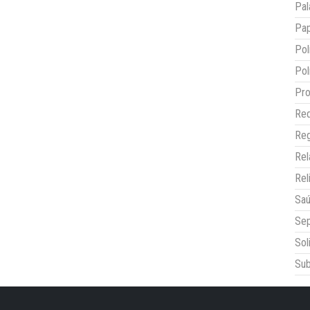
Pal
Pap
Pol
Pol
Pro
Red
Reg
Re
Rel
Sa
Sep
Sol
Sub