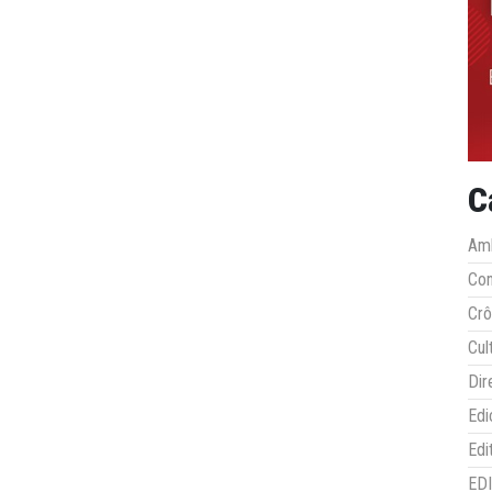
C
Amb
Co
Crô
Cul
Dir
Edi
Edi
ED