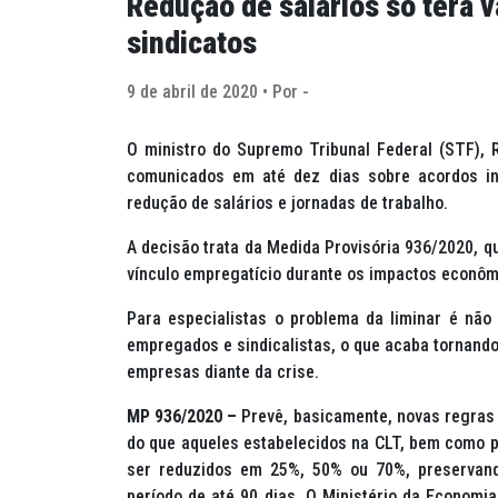
Redução de salários só terá 
sindicatos
9 de abril de 2020 • Por -
O ministro do Supremo Tribunal Federal (STF), 
comunicados em até dez dias sobre acordos in
redução de salários e jornadas de trabalho.
A decisão trata da Medida Provisória 936/2020, qu
vínculo empregatício durante os impactos econôm
Para especialistas o problema da liminar é não e
empregados e sindicalistas, o que acaba tornando
empresas diante da crise.
MP 936/2020 –
Prevê, basicamente, novas regras 
do que aqueles estabelecidos na CLT, bem como p
ser reduzidos em 25%, 50% ou 70%, preservand
período de até 90 dias. O Ministério da Economi