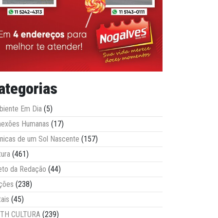
ategorias
iente Em Dia
(5)
nexões Humanas
(17)
nicas de um Sol Nascente
(157)
tura
(461)
eto da Redação
(44)
ções
(238)
tais
(45)
ITH CULTURA
(239)