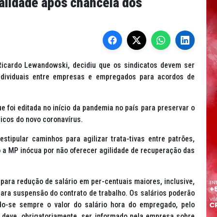
validade após chancela dos
Ricardo Lewandowski, decidiu que os sindicatos devem ser
dividuais entre empresas e empregados para acordos de
e foi editada no início da pandemia no país para preservar o
icos do novo coronavírus.
stipular caminhos para agilizar trata-tivas entre patrões,
 a MP inócua por não oferecer agilidade de recuperação das
para redução de salário em per-centuais maiores, inclusive,
ara suspensão do contrato de trabalho. Os salários poderão
o-se sempre o valor do salário hora do empregado, pelo
a deve, obrigatoriamente, ser informado pela empresa sobre