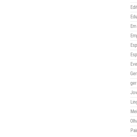
Edi
Ed
Em 
Em
Esp
Esp
Eve
Ger
ger
Jo
Lin
Mei
Olh
Pai