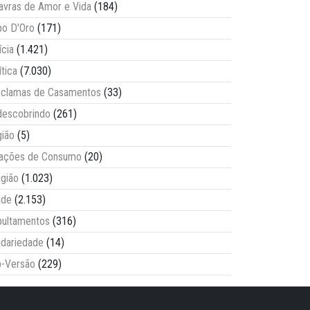
avras de Amor e Vida
(184)
o D'Oro
(171)
ícia
(1.421)
ítica
(7.030)
clamas de Casamentos
(33)
escobrindo
(261)
ião
(5)
lações de Consumo
(20)
igião
(1.023)
úde
(2.153)
ultamentos
(316)
idariedade
(14)
-Versão
(229)