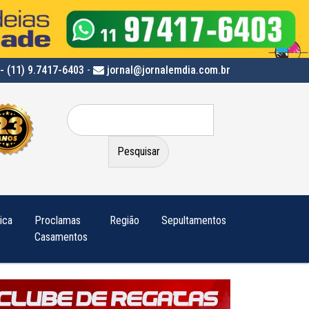
- (11) 9.7417-6403
-
jornal@jornalemdia.com.br
Pesquisar
por:
tica
Proclamas
Região
Sepultamentos
Casamentos