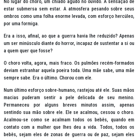
No lugar do choro, um chiado agudo no ouvido. A sensação de
estar submersa sem estar. A atmosfera pesando sobre seus
ombros como uma folha enorme levada, com esforço hercúleo,
por uma formiga.
Era a isso, afinal, ao que a guerra havia lhe reduzido? Apenas
um ser minúsculo diante do horror, incapaz de sustentar a si ou
a quem quer que fosse?
O choro volta, agora, mais fraco. Os pulmões recém-formados
deviam estranhar aquela poeira toda. Uma mãe sabe, uma mãe
sempre sabe. Era o último. Chorou com ele.
Num último esforço sobre-humano, rastejou até ele. Suas mãos
macias puderam sentir a pele delicada de seu menino.
Permaneceu por alguns breves minutos assim, apenas
sentindo sua mão sobre ele. Ele se acalmou, cessou o choro.
Acalmou-se como se acalmam todos os bebês, quando em
contato com a mulher que lhes deu a vida. Todos, todos os
bebês, sejam eles de zonas de guerra ou de paz, sejam eles