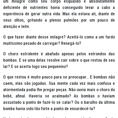
um milagre como seu corpo esquálido e absolutamente
deficiente de nutrientes havia conseguido levar a cabo a
experiência de gerar outra vida. Mas ela estava ali, diante de
seus olhos, gritando a plenos pulmões por um pouco de
atenção e leite.
O que fazer diante desse milagre? Aceitá-lo como a um fardo
muitíssimo pesado de carregar? Renegá-lo?
O choro estridente é abafado apenas pelos estrondos das
bombas. E se uma delas resolve cair sobre o que restou de seu
lar? E se acerta logo seu pequenino?
O que restou é muito pouco para se preocupar… E bombas não
caem, elas são jogadas. Sua mente cada vez mais confusa e
atormentada podia lhe pregar peças. Não ouvia mais o choro do
bebê, afinal. Haveria se acalmado? As bombas o haviam
assustado a ponto de fazê-lo se calar? Ou o barulho da última
bomba havia sido tão forte a ponto de ensurdecê-la?