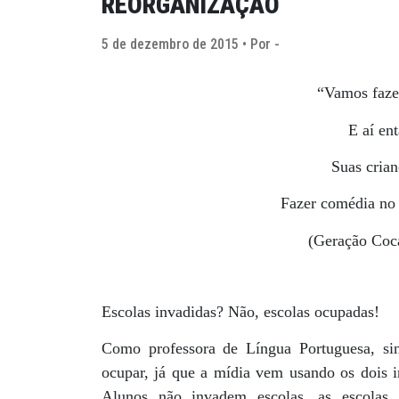
REORGANIZAÇÃO
5 de dezembro de 2015 • Por -
“Vamos fazer
E aí en
Suas crian
Fazer comédia no
(Geração Coc
Escolas invadidas? Não, escolas ocupadas!
Como professora de Língua Portuguesa, sin
ocupar, já que a mídia vem usando os dois i
Alunos não invadem escolas, as escolas 