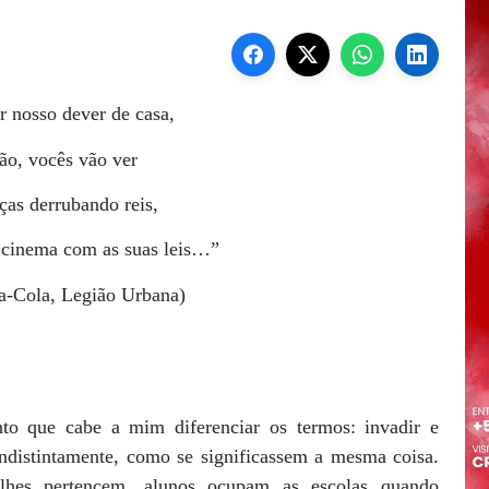
 nosso dever de casa,
tão, vocês vão ver
ças derrubando reis,
 cinema com as suas leis…”
a-Cola, Legião Urbana)
to que cabe a mim diferenciar os termos: invadir e
ndistintamente, como se significassem a mesma coisa.
lhes pertencem, alunos ocupam as escolas quando