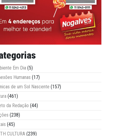
ategorias
iente Em Dia
(5)
nexões Humanas
(17)
nicas de um Sol Nascente
(157)
tura
(461)
eto da Redação
(44)
ções
(238)
tais
(45)
ITH CULTURA
(239)