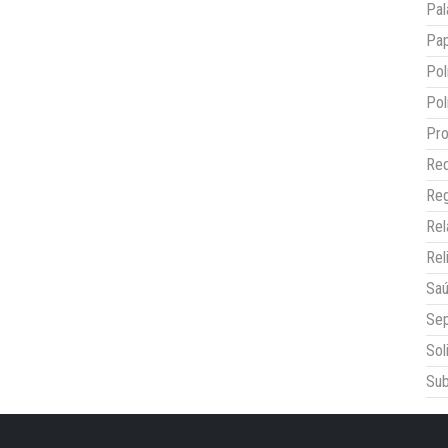
Pal
Pap
Pol
Pol
Pro
Red
Reg
Re
Rel
Sa
Sep
Sol
Sub