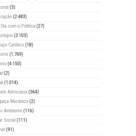
torial
(3)
ucação
(2.483)
Dia com a Política
(27)
pregos
(3.103)
aço Católico
(18)
orte
(1.769)
nto
(4.150)
al
(2)
al
(1.014)
vem Advocacia
(364)
guiça Mecânica
(2)
o Ambiente
(116)
ar Social
(111)
nel
(91)