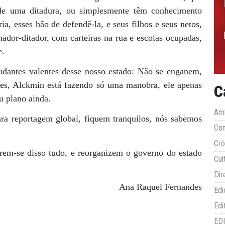
 de uma ditadura, ou simplesmente têm conhecimento
ia, esses hão de defendê-la, e seus filhos e seus netos,
ador-ditador, com carteiras na rua e escolas ocupadas,
e.
udantes valentes desse nosso estado: Não se enganem,
es, Alckmin está fazendo só uma manobra, ele apenas
C
u plano ainda.
Amb
ra reportagem global, fiquem tranquilos, nós sabemos
Co
Crô
rem-se disso tudo, e reorganizem o governo do estado
Cul
Dir
Ana Raquel Fernandes
Edi
Edi
ED