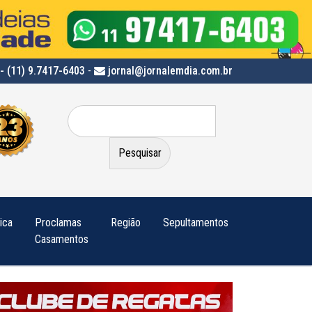
- (11) 9.7417-6403
-
jornal@jornalemdia.com.br
Pesquisar
por:
tica
Proclamas
Região
Sepultamentos
Casamentos