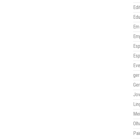
Edi
Ed
Em 
Em
Esp
Esp
Eve
ger
Ger
Jo
Lin
Mei
Olh
Pai