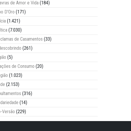
avras de Amor e Vida
(184)
o D'Oro
(171)
ícia
(1.421)
ítica
(7.030)
clamas de Casamentos
(33)
escobrindo
(261)
ião
(5)
lações de Consumo
(20)
igião
(1.023)
úde
(2.153)
ultamentos
(316)
idariedade
(14)
-Versão
(229)