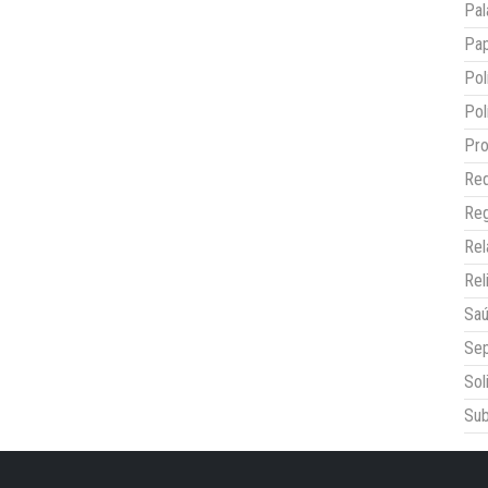
Pal
Pap
Pol
Pol
Pro
Red
Reg
Re
Rel
Sa
Sep
Sol
Sub