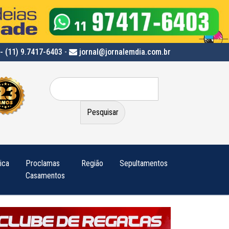
- (11) 9.7417-6403
-
jornal@jornalemdia.com.br
Pesquisar
por:
tica
Proclamas
Região
Sepultamentos
Casamentos