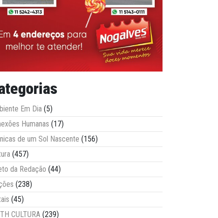
ategorias
iente Em Dia
(5)
nexões Humanas
(17)
nicas de um Sol Nascente
(156)
tura
(457)
eto da Redação
(44)
ções
(238)
tais
(45)
ITH CULTURA
(239)