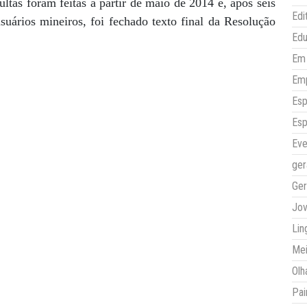
ultas foram feitas a partir de maio de 2014 e, após seis
Edi
suários mineiros, foi fechado texto final da Resolução
Ed
Em 
Em
Esp
Esp
Eve
ger
Ger
Jo
Lin
Mei
Olh
Pai