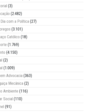
torial
(3)
ucação
(2.482)
Dia com a Política
(27)
pregos
(3.101)
aço Católico
(18)
orte
(1.769)
nto
(4.150)
al
(2)
al
(1.009)
vem Advocacia
(363)
guiça Mecânica
(2)
o Ambiente
(116)
ar Social
(110)
nel
(91)