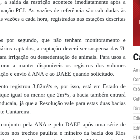
, a saída da restrição acontece imediatamente após a
uação PCJ. As vazões de referência são calculadas às
 vazões a cada hora, registradas nas estações descritas
os por segundo, que não tenham monitoramento e
iários captados, a captação deverá ser suspensa das 7h
C
para irrigação ou dessedentação de animais. Para usos a
torar a manter disponíveis os registros dos volumes
Amb
vação e envio à ANA e ao DAEE quando solicitado.
Co
to registrou 3,82m³/s e, por isso, está em Estado de
Crô
fique igual ou menor que 2m³/s, a bacia também entrará
Cul
ucaia, já que a Resolução vale para estas duas bacias
Dir
te Cantareira.
Edi
em conjunto pela ANA e pelo DAEE após uma série de
Edi
ricos nos trechos paulista e mineiro da bacia dos Rios
ED