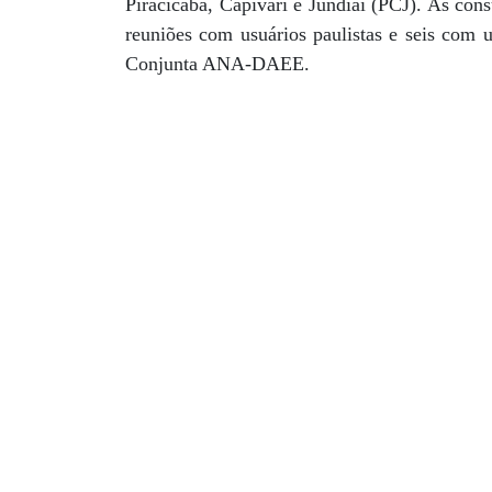
Piracicaba, Capivari e Jundiaí (PCJ). As cons
reuniões com usuários paulistas e seis com u
Conjunta ANA-DAEE.