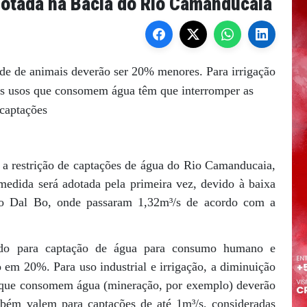
dotada na Bacia do Rio Camanducaia
de de animais deverão ser 20% menores. Para irrigação
is usos que consomem água têm que interromper as
captações
rá a restrição de captações de água do Rio Camanducaia,
edida será adotada pela primeira vez, devido à baixa
to Dal Bo, onde passaram 1,32m³/s de acordo com a
ado para captação de água para consumo humano e
 em 20%. Para uso industrial e irrigação, a diminuição
 que consomem água (mineração, por exemplo) deverão
ambém valem para captações de até 1m³/s, consideradas