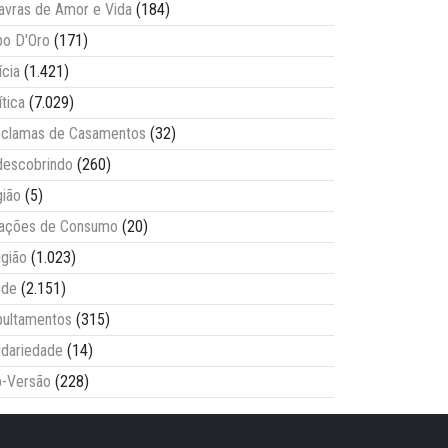
avras de Amor e Vida
(184)
o D'Oro
(171)
ícia
(1.421)
ítica
(7.029)
clamas de Casamentos
(32)
escobrindo
(260)
ião
(5)
lações de Consumo
(20)
igião
(1.023)
úde
(2.151)
ultamentos
(315)
idariedade
(14)
-Versão
(228)