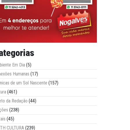
ategorias
iente Em Dia
(5)
nexões Humanas
(17)
nicas de um Sol Nascente
(157)
tura
(461)
eto da Redação
(44)
ções
(238)
tais
(45)
ITH CULTURA
(239)