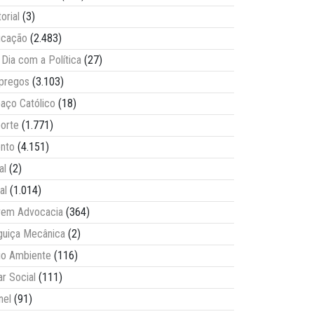
torial
(3)
ucação
(2.483)
Dia com a Política
(27)
pregos
(3.103)
aço Católico
(18)
orte
(1.771)
nto
(4.151)
al
(2)
al
(1.014)
vem Advocacia
(364)
guiça Mecânica
(2)
o Ambiente
(116)
ar Social
(111)
nel
(91)