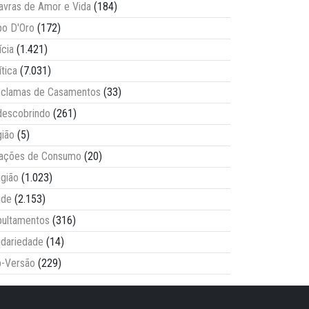
avras de Amor e Vida
(184)
o D'Oro
(172)
ícia
(1.421)
ítica
(7.031)
clamas de Casamentos
(33)
escobrindo
(261)
ião
(5)
lações de Consumo
(20)
igião
(1.023)
úde
(2.153)
ultamentos
(316)
idariedade
(14)
-Versão
(229)