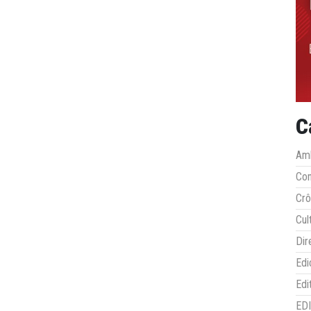
C
Amb
Co
Crô
Cul
Dir
Edi
Edi
ED