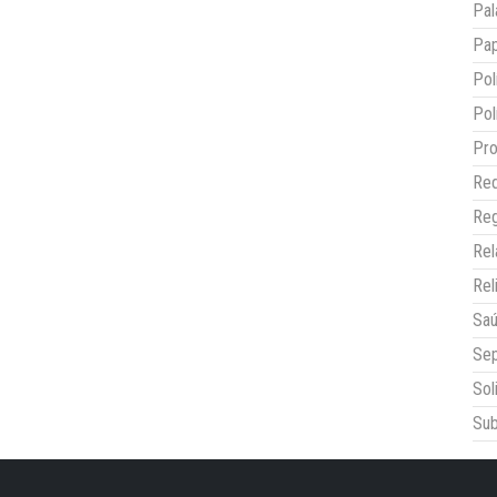
Pal
Pap
Pol
Pol
Pro
Red
Reg
Re
Rel
Sa
Sep
Sol
Sub