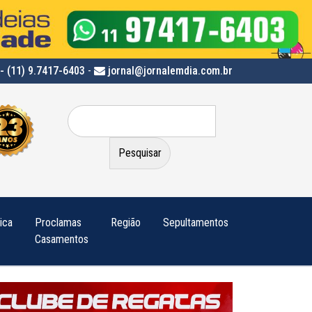
- (11) 9.7417-6403
-
jornal@jornalemdia.com.br
Pesquisar
por:
tica
Proclamas
Região
Sepultamentos
Casamentos