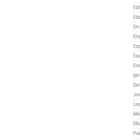
Edi
Ed
Em 
Em
Esp
Esp
Eve
ger
Ger
Jo
Lin
Mei
Olh
Pai