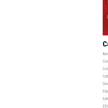
C
Amb
Co
Crô
Cul
Dir
Edi
Edi
ED