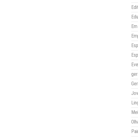
Edi
Ed
Em 
Em
Esp
Esp
Eve
ger
Ger
Jo
Lin
Mei
Olh
Pai