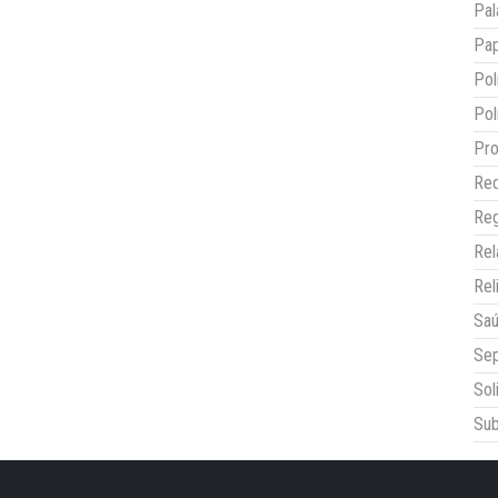
Pal
Pap
Pol
Pol
Pro
Red
Reg
Re
Rel
Sa
Sep
Sol
Sub