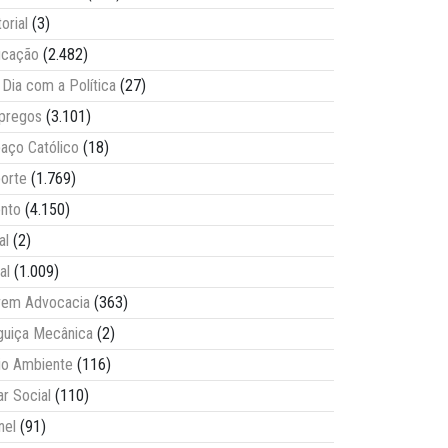
torial
(3)
ucação
(2.482)
Dia com a Política
(27)
pregos
(3.101)
aço Católico
(18)
orte
(1.769)
nto
(4.150)
al
(2)
al
(1.009)
vem Advocacia
(363)
guiça Mecânica
(2)
o Ambiente
(116)
ar Social
(110)
nel
(91)