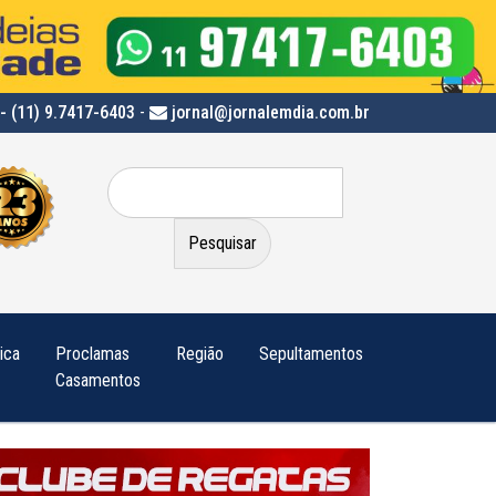
- (11) 9.7417-6403
-
jornal@jornalemdia.com.br
Pesquisar
por:
tica
Proclamas
Região
Sepultamentos
Casamentos