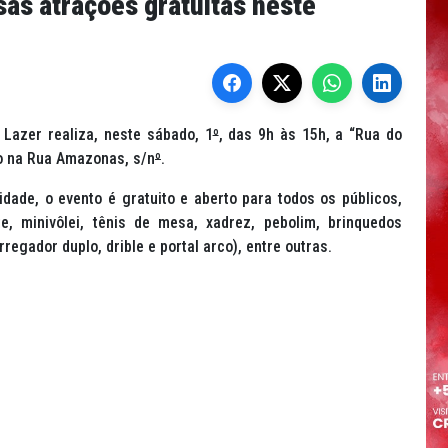
sas atrações gratuitas neste
 Lazer realiza, neste sábado, 1
º
, das 9h às 15h, a “Rua do
do na Rua Amazonas, s/n
º
.
dade, o evento é gratuito e aberto para todos os públicos,
te, minivôlei, tênis de mesa, xadrez, pebolim, brinquedos
rregador duplo, drible e portal arco), entre outras.