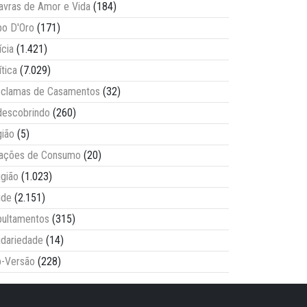
avras de Amor e Vida
(184)
o D'Oro
(171)
ícia
(1.421)
ítica
(7.029)
clamas de Casamentos
(32)
escobrindo
(260)
ião
(5)
lações de Consumo
(20)
igião
(1.023)
úde
(2.151)
ultamentos
(315)
idariedade
(14)
-Versão
(228)