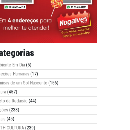
ategorias
iente Em Dia
(5)
nexões Humanas
(17)
nicas de um Sol Nascente
(156)
tura
(457)
eto da Redação
(44)
ções
(238)
tais
(45)
ITH CULTURA
(239)