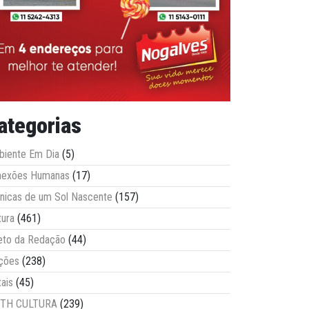
ategorias
iente Em Dia
(5)
nexões Humanas
(17)
nicas de um Sol Nascente
(157)
tura
(461)
eto da Redação
(44)
ções
(238)
tais
(45)
ITH CULTURA
(239)