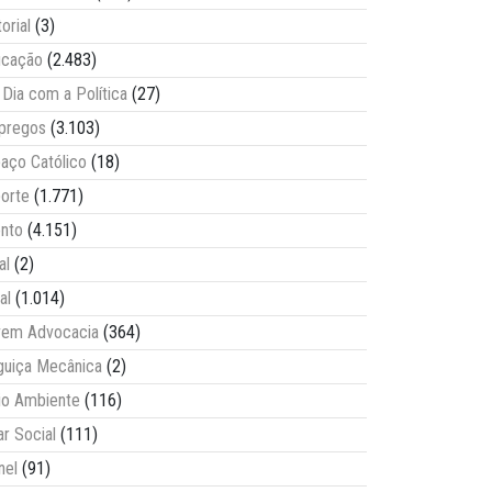
torial
(3)
ucação
(2.483)
Dia com a Política
(27)
pregos
(3.103)
aço Católico
(18)
orte
(1.771)
nto
(4.151)
al
(2)
al
(1.014)
vem Advocacia
(364)
guiça Mecânica
(2)
o Ambiente
(116)
ar Social
(111)
nel
(91)