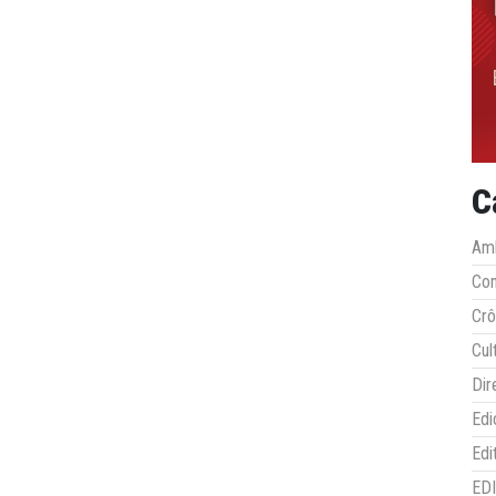
C
Amb
Co
Crô
Cul
Dir
Edi
Edi
ED