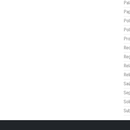
Pal
Pap
Pol
Pol
Pro
Red
Reg
Re
Rel
Sa
Sep
Sol
Sub