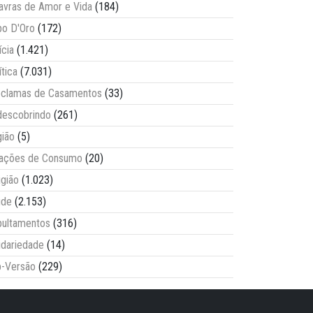
avras de Amor e Vida
(184)
o D'Oro
(172)
ícia
(1.421)
ítica
(7.031)
clamas de Casamentos
(33)
escobrindo
(261)
ião
(5)
lações de Consumo
(20)
igião
(1.023)
úde
(2.153)
ultamentos
(316)
idariedade
(14)
-Versão
(229)