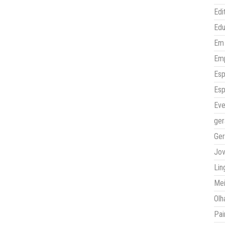
Edi
Ed
Em 
Em
Esp
Esp
Eve
ger
Ger
Jo
Lin
Mei
Olh
Pai