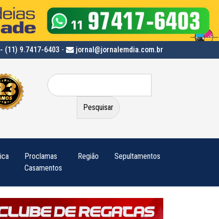
- (11) 9.7417-6403
-
jornal@jornalemdia.com.br
Pesquisar
por:
tica
Proclamas
Região
Sepultamentos
Casamentos