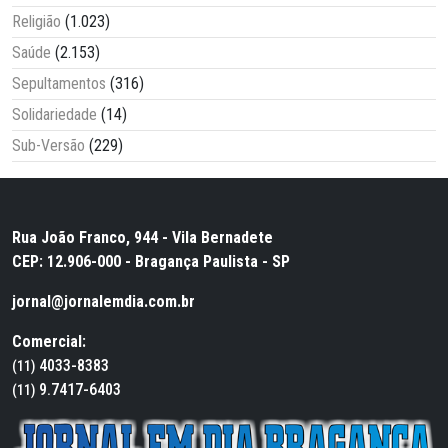
Religião
(1.023)
Saúde
(2.153)
Sepultamentos
(316)
Solidariedade
(14)
Sub-Versão
(229)
Rua João Franco, 944 - Vila Bernadete
CEP: 12.906-000 - Bragança Paulista - SP
jornal@jornalemdia.com.br
Comercial:
4033-8383
(11)
9.7417-6403
(11)