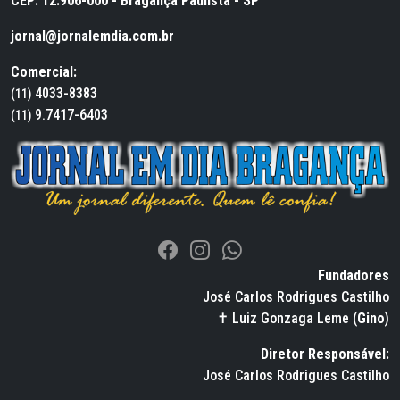
CEP: 12.906-000 - Bragança Paulista - SP
jornal@jornalemdia.com.br
Comercial:
4033-8383
(11)
9.7417-6403
(11)
Fundadores
José Carlos Rodrigues Castilho
✝ Luiz Gonzaga Leme (
Gino
)
Diretor Responsável:
José Carlos Rodrigues Castilho