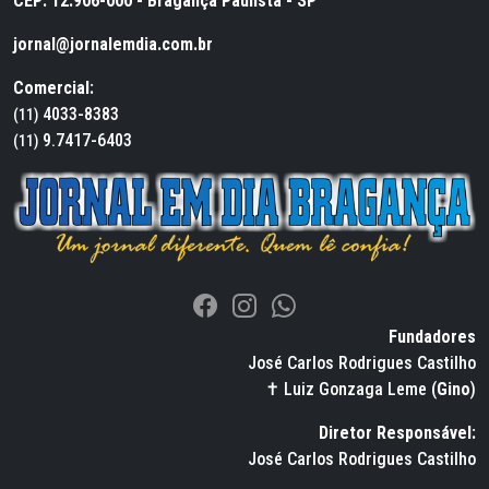
CEP: 12.906-000 - Bragança Paulista - SP
jornal@jornalemdia.com.br
Comercial:
4033-8383
(11)
9.7417-6403
(11)
Fundadores
José Carlos Rodrigues Castilho
✝ Luiz Gonzaga Leme (
Gino
)
Diretor Responsável:
José Carlos Rodrigues Castilho