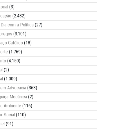
torial
(3)
ucação
(2.482)
Dia com a Política
(27)
pregos
(3.101)
aço Católico
(18)
orte
(1.769)
nto
(4.150)
al
(2)
al
(1.009)
vem Advocacia
(363)
guiça Mecânica
(2)
o Ambiente
(116)
ar Social
(110)
nel
(91)