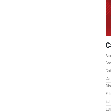
C
Amb
Co
Crô
Cul
Dir
Edi
Edi
ED