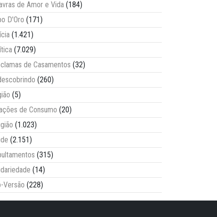
avras de Amor e Vida
(184)
o D'Oro
(171)
ícia
(1.421)
ítica
(7.029)
clamas de Casamentos
(32)
escobrindo
(260)
ião
(5)
lações de Consumo
(20)
igião
(1.023)
úde
(2.151)
ultamentos
(315)
idariedade
(14)
-Versão
(228)