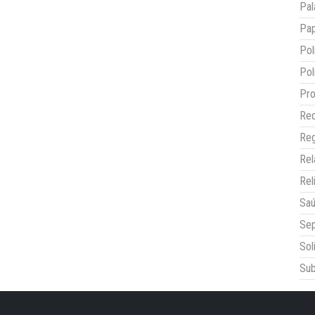
Pal
Pap
Pol
Pol
Pro
Red
Reg
Re
Rel
Sa
Sep
Sol
Sub