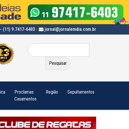
- (11) 9.7417-6403
-
jornal@jornalemdia.com.br
Pesquisar
por:
tica
Proclamas
Região
Sepultamentos
Casamentos