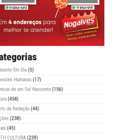
ategorias
iente Em Dia
(5)
nexões Humanas
(17)
nicas de um Sol Nascente
(156)
tura
(458)
eto da Redação
(44)
ções
(238)
tais
(45)
ITH CULTURA
(239)