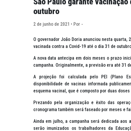
São Paulo garante vacinação 
outubro
2 de junho de 2021 • Por -
O governador João Doria anunciou nesta quarta, 2
vacinada contra a Covid-19 até o dia 31 de outubr
A nova data antecipa em dois meses o prazo inici
campanha. Originalmente, a previsão era até 31 
A projeção foi calculada pelo PEI (Plano E
disponibilidade de vacinas informada publicamen
esquema vacinal, que é composto por duas doses c
Prezando pela organização e êxito das operaçõ
cronograma também será faseado por meses e faix
Ainda em julho, a campanha será dedicada aos ad
serão imunizados os trabalhadores da Educaç