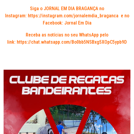
Siga o JORNAL EM DIA BRAGANÇA no
Instagram:
https://instagram.com/jornalemdia_braganca
e no
Facebook: Jornal Em Dia
Receba as notícias no seu WhatsApp pelo
link:
https://chat.whatsapp.com/Bo0bb5NSBxg5XOpC5ypb9D