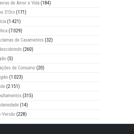
avras de Amor e Vida
(184)
o D'Oro
(171)
ícia
(1.421)
ítica
(7.029)
clamas de Casamentos
(32)
escobrindo
(260)
ião
(5)
lações de Consumo
(20)
igião
(1.023)
úde
(2.151)
ultamentos
(315)
idariedade
(14)
-Versão
(228)