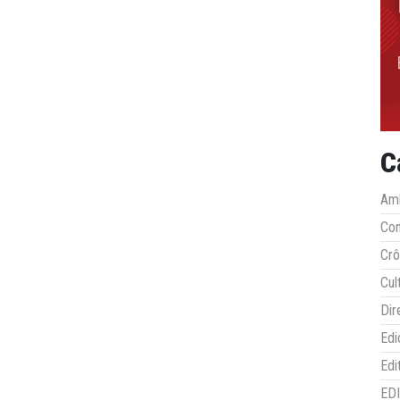
C
Amb
Co
Crô
Cul
Dir
Edi
Edi
ED