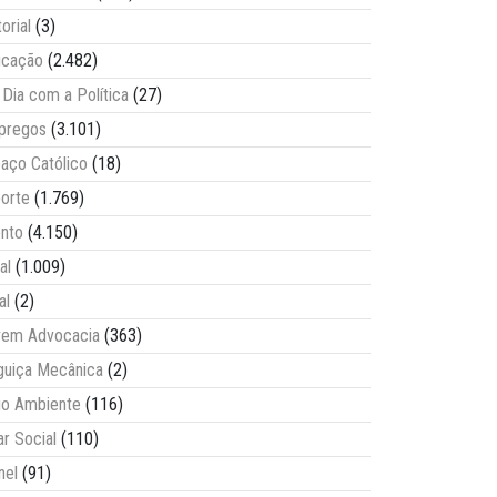
torial
(3)
ucação
(2.482)
Dia com a Política
(27)
pregos
(3.101)
aço Católico
(18)
orte
(1.769)
nto
(4.150)
al
(1.009)
al
(2)
vem Advocacia
(363)
guiça Mecânica
(2)
o Ambiente
(116)
ar Social
(110)
nel
(91)