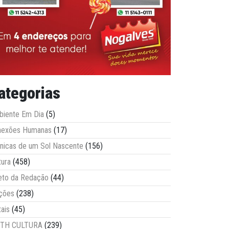
ategorias
iente Em Dia
(5)
nexões Humanas
(17)
nicas de um Sol Nascente
(156)
tura
(458)
eto da Redação
(44)
ções
(238)
tais
(45)
ITH CULTURA
(239)