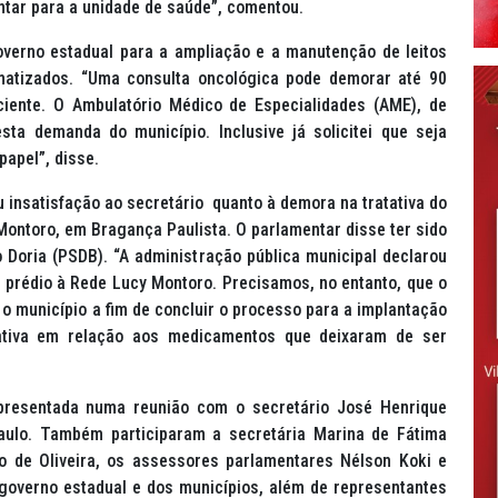
ntar para a unidade de saúde”, comentou.
verno estadual para a ampliação e a manutenção de leitos
umatizados. “Uma consulta oncológica pode demorar até 90
aciente. O Ambulatório Médico de Especialidades (AME), de
sta demanda do município. Inclusive já solicitei que seja
apel”, disse.
nsatisfação ao secretário quanto à demora na tratativa do
ontoro, em Bragança Paulista. O parlamentar disse ter sido
oria (PSDB). “A administração pública municipal declarou
 prédio à Rede Lucy Montoro. Precisamos, no entanto, que o
o município a fim de concluir o processo para a implantação
tiva em relação aos medicamentos que deixaram de ser
presentada numa reunião com o secretário José Henrique
aulo. Também participaram a secretária Marina de Fátima
io de Oliveira, os assessores parlamentares Nélson Koki e
governo estadual e dos municípios, além de representantes