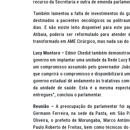
recurso da Secretaria e outra de emenda parlame
Também lamentou a falta de investimentos do go
destinados a pacientes oncológicos ou politra
dias. E não existe leito disponível para este p
Atibaia, poderia ser reformulado para atender e
transformado em AME Cirúrgico, mas nada sai do p
Lucy Montoro –
Edmir Chedid também demonstrou i
governo em implantar uma unidade da Rede Lucy M
um compromisso assumido pelo governador João D
que cumprirá o compromisso e disponibilizará um
governo estadual dê andamento às tratativas com 
da unidade de saúde. Esta é a mesma expecta
entregues”, concluiu o parlamentar.
Reunião –
A preocupação do parlamentar foi a
Germann Ferreira, na sede da Pasta, em São P
Oliveira, o prefeito de Morungaba, Marco Antôn
Paulo Roberto de Freitas, bem como técnicos do 