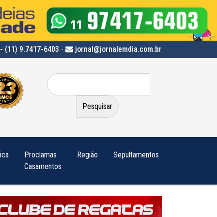
- (11) 9.7417-6403
-
jornal@jornalemdia.com.br
Pesquisar
por:
tica
Proclamas
Região
Sepultamentos
Casamentos