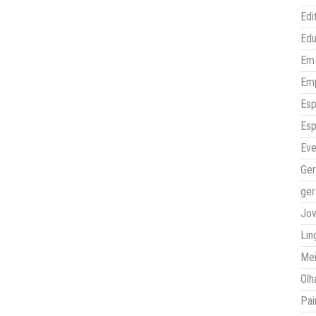
Edi
Ed
Em 
Em
Esp
Esp
Eve
Ger
ger
Jo
Lin
Mei
Olh
Pai