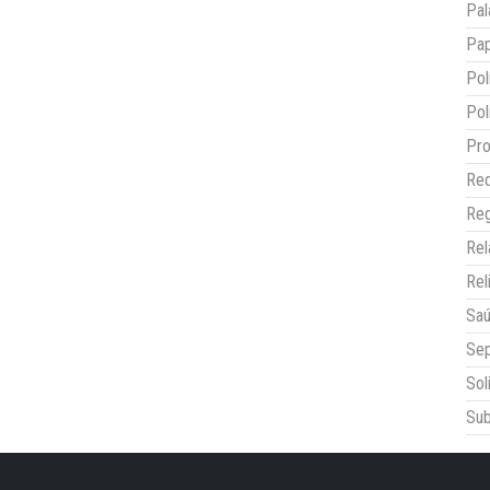
Pal
Pap
Pol
Pol
Pro
Red
Reg
Re
Rel
Sa
Sep
Sol
Sub