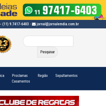
- (11) 9.7417-6403
-
jornal@jornalemdia.com.br
Pesquisar
por:
tica
Proclamas
Região
Sepultamentos
Casamentos