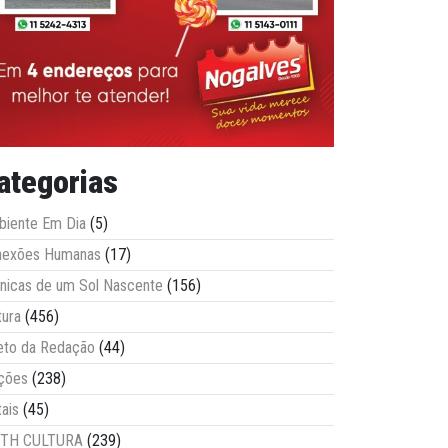
ategorias
iente Em Dia
(5)
nexões Humanas
(17)
nicas de um Sol Nascente
(156)
tura
(456)
eto da Redação
(44)
ções
(238)
tais
(45)
ITH CULTURA
(239)