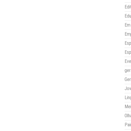
Edi
Ed
Em 
Em
Esp
Esp
Eve
ger
Ger
Jo
Lin
Mei
Olh
Pai