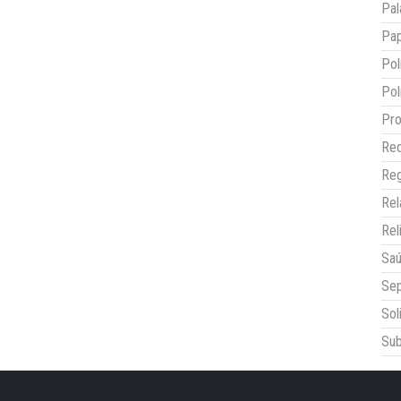
Pal
Pap
Pol
Pol
Pro
Red
Reg
Re
Rel
Sa
Sep
Sol
Sub