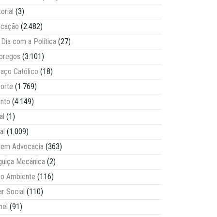
torial
(3)
ucação
(2.482)
Dia com a Política
(27)
pregos
(3.101)
aço Católico
(18)
orte
(1.769)
nto
(4.149)
al
(1)
al
(1.009)
vem Advocacia
(363)
guiça Mecânica
(2)
o Ambiente
(116)
ar Social
(110)
nel
(91)