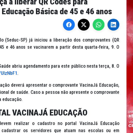
a a liberar QR Codes para
a Educação Básica de 45 e 46 anos
o (Seduc-SP) já iniciou a liberação dos comprovantes (QR
5 e 46 anos se vacinarem a partir desta quarta-feira, 9. O
Saúde abriu agendamento para este público nesta terça, 8. O
y/UlzNbF1
.
cação deverá apresentar o comprovante VacinaJá Educação,
sional de saúde. Caso a pessoa não apresente o comprovante
da educação.
TAL VACINAJÁ EDUCAÇÃO
devem realizar o cadastro no portal VacinaJá Educação
 cadastrar os servidores que atuam nas escolas ou em