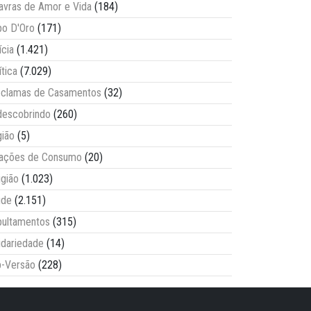
avras de Amor e Vida
(184)
o D'Oro
(171)
ícia
(1.421)
ítica
(7.029)
clamas de Casamentos
(32)
escobrindo
(260)
ião
(5)
lações de Consumo
(20)
igião
(1.023)
úde
(2.151)
ultamentos
(315)
idariedade
(14)
-Versão
(228)