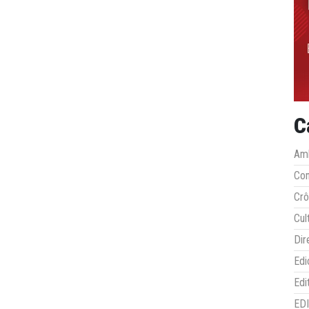
C
Amb
Co
Crô
Cul
Dir
Edi
Edi
ED