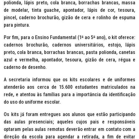
polionda, lápis preto, cola branca, borrachas brancas, massa
de modelar, tinta guache, apontador, lápis de cor, tesoura,
pincel, caderno brochurão, gizão de cera e rolinho de espuma
para pintura.
Por fim, para o Ensino Fundamental (1
º
ao 5
º
ano), o kit oferece:
cadernos brochurão, cadernos universitários, estojo, lápis
preto, cola branca, borrachas brancas, pasta polionda, canetas
azul e vermelha, apontador, tesoura, gizão de cera, régua e
caderno de desenho.
A secretaria informou que os kits escolares e de uniformes
atenderão aos cerca de 15.600 estudantes matriculados na
rede, e atentou às famílias para a importância da identificação
do uso do uniforme escolar.
Os kits já foram entregues aos alunos que estão participando
das aulas presenciais; aqueles cujos pais e responsáveis
optaram pelas aulas remotas deverão entrar em contato com a
direção da escola para agendar a retirada, a fim de evitar