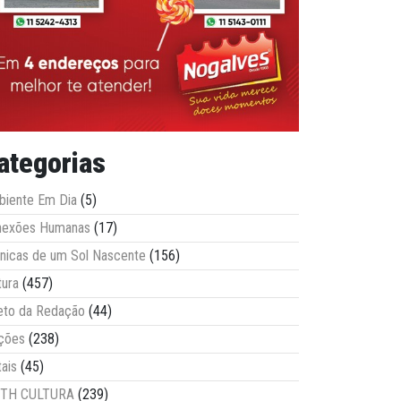
ategorias
iente Em Dia
(5)
nexões Humanas
(17)
nicas de um Sol Nascente
(156)
tura
(457)
eto da Redação
(44)
ções
(238)
tais
(45)
ITH CULTURA
(239)