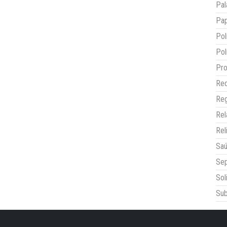
Pal
Pap
Pol
Pol
Pro
Red
Reg
Re
Rel
Sa
Sep
Sol
Sub