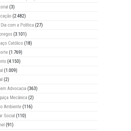
torial
(3)
ucação
(2.482)
Dia com a Política
(27)
pregos
(3.101)
aço Católico
(18)
orte
(1.769)
nto
(4.150)
al
(1.009)
al
(2)
vem Advocacia
(363)
guiça Mecânica
(2)
o Ambiente
(116)
ar Social
(110)
nel
(91)