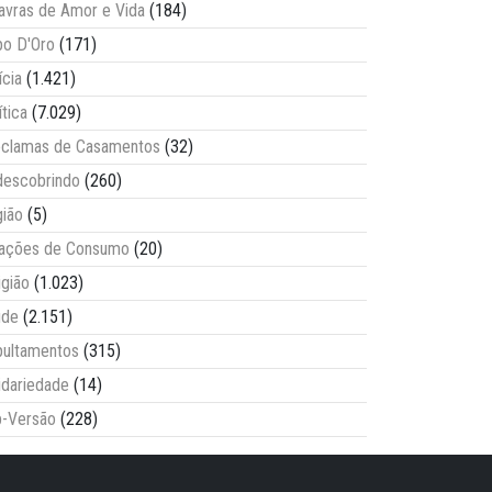
avras de Amor e Vida
(184)
o D'Oro
(171)
ícia
(1.421)
ítica
(7.029)
clamas de Casamentos
(32)
escobrindo
(260)
ião
(5)
lações de Consumo
(20)
igião
(1.023)
úde
(2.151)
ultamentos
(315)
idariedade
(14)
-Versão
(228)