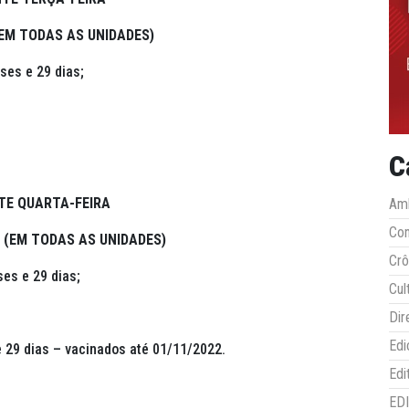
(EM TODAS AS UNIDADES)
ses e 29 dias;
C
E QUARTA-FEIRA
Amb
Co
L (EM TODAS AS UNIDADES)
Crô
es e 29 dias;
Cul
Dir
Edi
 29 dias – vacinados até 01/11/2022.
Edi
ED