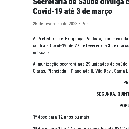
Secretaria de Saúde divulga 
Covid-19 até 3 de março
25 de fevereiro de 2023 • Por -
A Prefeitura de Bragança Paulista, por meio d
contra a Covid-19, de 27 de fevereiro a 3 de mar
máscara.
A imunização ocorrerá nas 29 unidades de saúde 
Claras, Planejada I, Planejada II, Vila Davi, Santa
PR
SEGUNDA, QUINT
POP
1
ª
dose para 12 anos ou mais;
2
ª
dose para 12 a 17 anos – vacinados até 02/01/