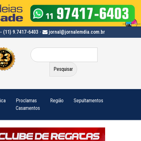
- (11) 9.7417-6403
-
jornal@jornalemdia.com.br
Pesquisar
por:
tica
Proclamas
Região
Sepultamentos
Casamentos