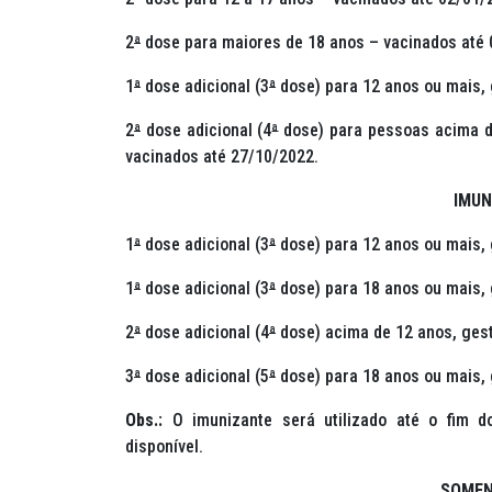
2
ª
dose para maiores de 18 anos – vacinados até 
1
ª
dose adicional (3
ª
dose) para 12 anos ou mais, 
2
ª
dose adicional (4
ª
dose) para pessoas acima de
vacinados até 27/10/2022.
IMUN
1
ª
dose adicional (3
ª
dose) para 12 anos ou mais, 
1
ª
dose adicional (3
ª
dose) para 18 anos ou mais, 
2
ª
dose adicional (4
ª
dose) acima de 12 anos, gest
3
ª
dose adicional (5
ª
dose) para 18 anos ou mais, 
Obs.:
O imunizante será utilizado até o fim d
disponível.
SOMEN