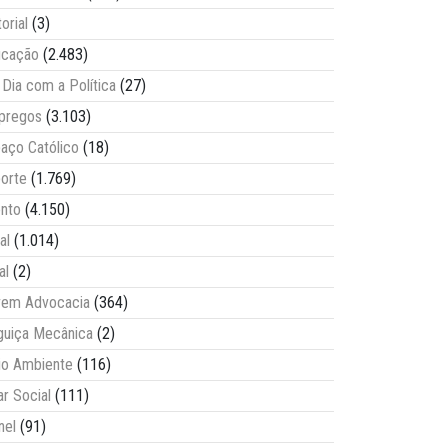
torial
(3)
ucação
(2.483)
Dia com a Política
(27)
pregos
(3.103)
aço Católico
(18)
orte
(1.769)
nto
(4.150)
al
(1.014)
al
(2)
vem Advocacia
(364)
guiça Mecânica
(2)
o Ambiente
(116)
ar Social
(111)
nel
(91)