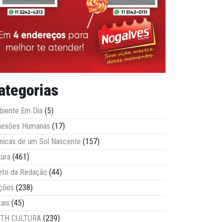
ategorias
iente Em Dia
(5)
nexões Humanas
(17)
nicas de um Sol Nascente
(157)
tura
(461)
eto da Redação
(44)
ções
(238)
tais
(45)
ITH CULTURA
(239)