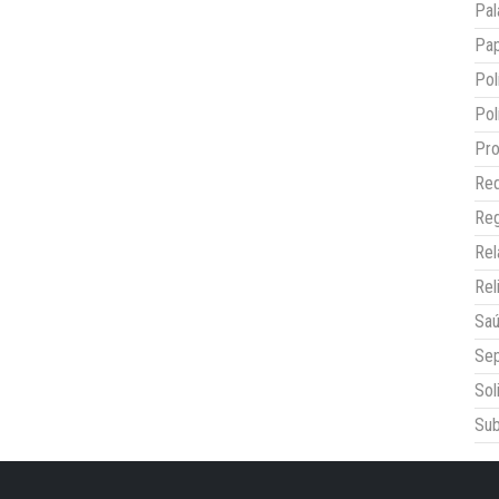
Pal
Pap
Pol
Pol
Pro
Red
Reg
Re
Rel
Sa
Sep
Sol
Sub