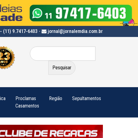
- (11) 9.7417-6403
-
jornal@jornalemdia.com.br
Pesquisar
por:
tica
Proclamas
Região
Sepultamentos
Casamentos