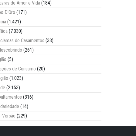
avras de Amor e Vida
(184)
o D'Oro
(171)
ícia
(1.421)
ítica
(7.030)
clamas de Casamentos
(33)
escobrindo
(261)
ião
(5)
lações de Consumo
(20)
igião
(1.023)
úde
(2.153)
ultamentos
(316)
idariedade
(14)
-Versão
(229)