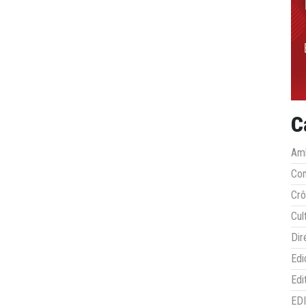
C
Amb
Co
Crô
Cul
Dir
Edi
Edi
ED