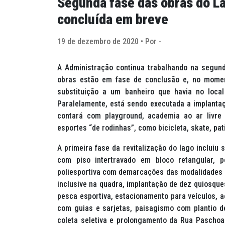
Segunda fase das obras do L
concluída em breve
19 de dezembro de 2020 • Por -
A Administração continua trabalhando na segund
obras estão em fase de conclusão e, no momen
substituição a um banheiro que havia no loca
Paralelamente, está sendo executada a implanta
contará com
playground
, academia ao ar livre
esportes “de rodinhas”, como bicicleta, skate, pat
A primeira fase da revitalização do lago incluiu
com piso intertravado em bloco retangular, p
poliesportiva com demarcações das modalidades e
inclusive na quadra, implantação de dez quiosque
pesca esportiva, estacionamento para veículos, a
com guias e sarjetas, paisagismo com plantio de
coleta seletiva e prolongamento da Rua Paschoal