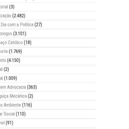
torial
(3)
ucação
(2.482)
Dia com a Política
(27)
pregos
(3.101)
aço Católico
(18)
orte
(1.769)
nto
(4.150)
al
(2)
al
(1.009)
vem Advocacia
(363)
guiça Mecânica
(2)
o Ambiente
(116)
ar Social
(110)
nel
(91)