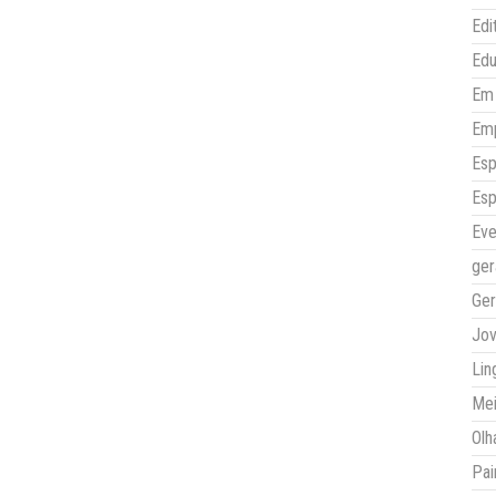
Edi
Ed
Em 
Em
Esp
Esp
Eve
ger
Ger
Jo
Lin
Mei
Olh
Pai