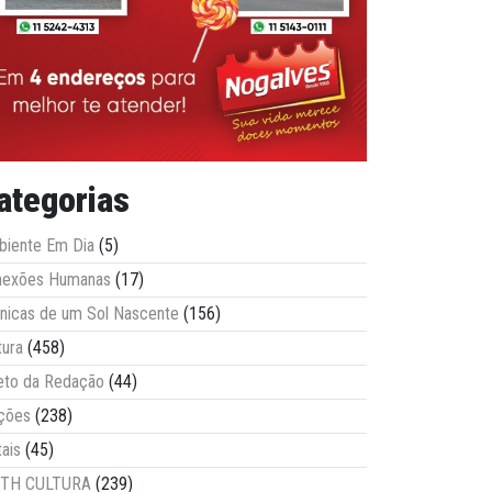
ategorias
iente Em Dia
(5)
nexões Humanas
(17)
nicas de um Sol Nascente
(156)
tura
(458)
eto da Redação
(44)
ções
(238)
tais
(45)
ITH CULTURA
(239)