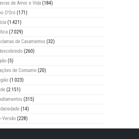
avras de Amor e Vida
(184)
o D'Oro
(171)
ícia
(1.421)
ítica
(7.029)
clamas de Casamentos
(32)
escobrindo
(260)
ião
(5)
lações de Consumo
(20)
igião
(1.023)
úde
(2.151)
ultamentos
(315)
idariedade
(14)
-Versão
(228)