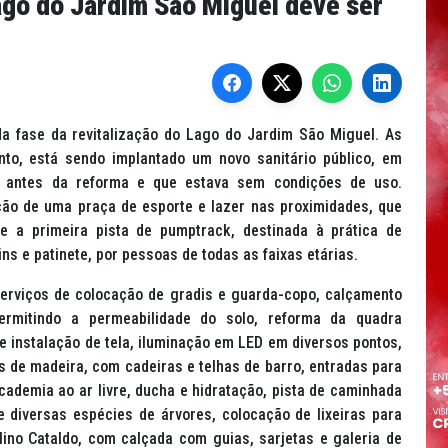
ago do Jardim São Miguel deve ser
a fase da revitalização do Lago do Jardim São Miguel. As
to, está sendo implantado um novo sanitário público, em
l antes da reforma e que estava sem condições de uso.
ção de uma praça de esporte e lazer nas proximidades, que
 e a primeira pista de
pumptrack
, destinada à prática de
ins e patinete, por pessoas de todas as faixas etárias.
 serviços de colocação de gradis e guarda-copo, calçamento
ermitindo a permeabilidade do solo, reforma da quadra
 instalação de tela, iluminação em LED em diversos pontos,
s de madeira, com cadeiras e telhas de barro, entradas para
cademia ao ar livre, ducha e hidratação, pista de caminhada
 diversas espécies de árvores, colocação de lixeiras para
ino Cataldo, com calçada com guias, sarjetas e galeria de