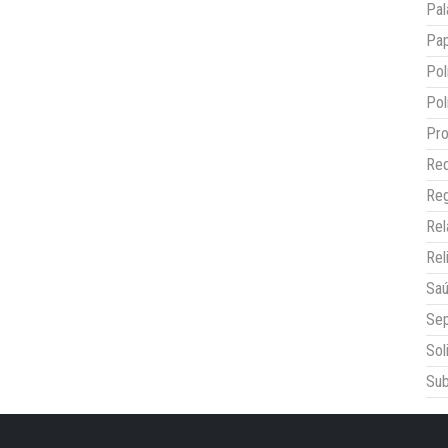
Pal
Pap
Pol
Pol
Pro
Red
Reg
Re
Rel
Sa
Sep
Sol
Sub