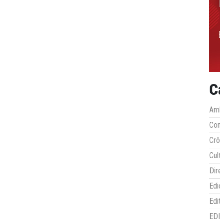
C
Amb
Co
Crô
Cul
Dir
Edi
Edi
ED