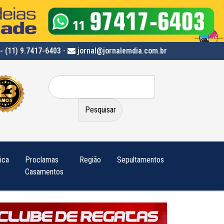
- (11) 9.7417-6403
-
jornal@jornalemdia.com.br
Pesquisar
por:
tica
Proclamas
Região
Sepultamentos
Casamentos