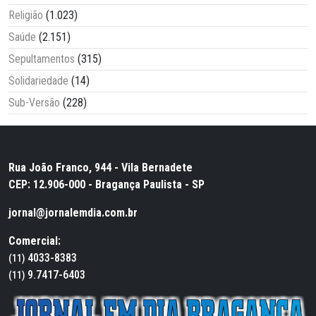
Religião
(1.023)
Saúde
(2.151)
Sepultamentos
(315)
Solidariedade
(14)
Sub-Versão
(228)
Rua João Franco, 944 - Vila Bernadete
CEP: 12.906-000 - Bragança Paulista - SP
jornal@jornalemdia.com.br
Comercial:
4033-8383
(11)
9.7417-6403
(11)