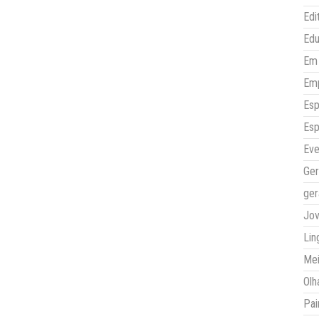
Edi
Ed
Em 
Em
Esp
Esp
Eve
Ger
ger
Jo
Lin
Mei
Olh
Pai