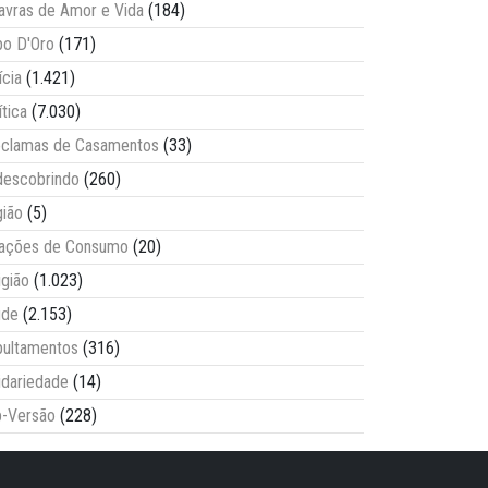
avras de Amor e Vida
(184)
o D'Oro
(171)
ícia
(1.421)
ítica
(7.030)
clamas de Casamentos
(33)
escobrindo
(260)
ião
(5)
lações de Consumo
(20)
igião
(1.023)
úde
(2.153)
ultamentos
(316)
idariedade
(14)
-Versão
(228)