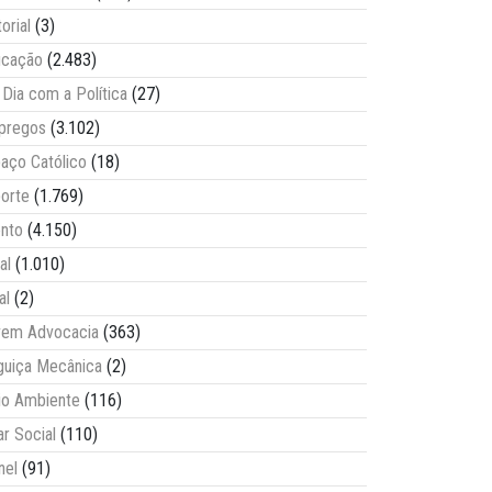
torial
(3)
ucação
(2.483)
Dia com a Política
(27)
pregos
(3.102)
aço Católico
(18)
orte
(1.769)
nto
(4.150)
al
(1.010)
al
(2)
vem Advocacia
(363)
guiça Mecânica
(2)
o Ambiente
(116)
ar Social
(110)
nel
(91)