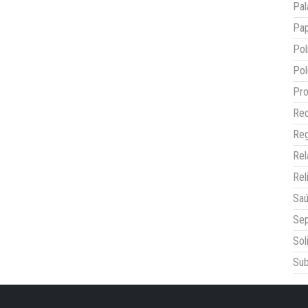
Pal
Pap
Pol
Pol
Pro
Red
Reg
Re
Rel
Sa
Sep
Sol
Sub