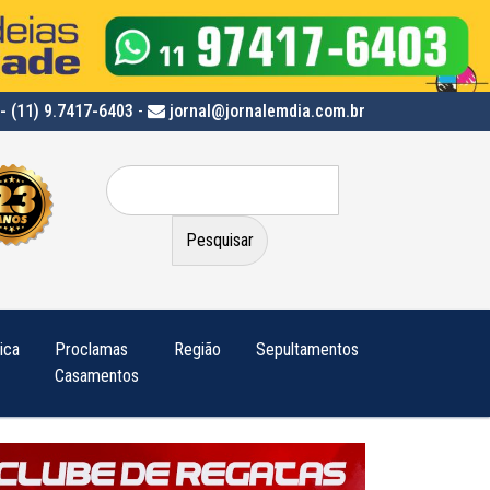
- (11) 9.7417-6403
-
jornal@jornalemdia.com.br
Pesquisar
por:
tica
Proclamas
Região
Sepultamentos
Casamentos