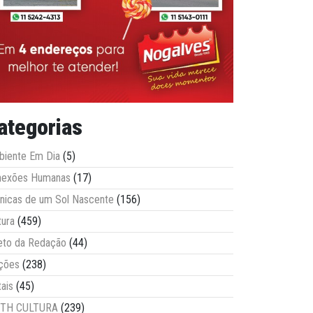
ategorias
iente Em Dia
(5)
nexões Humanas
(17)
nicas de um Sol Nascente
(156)
tura
(459)
eto da Redação
(44)
ções
(238)
tais
(45)
ITH CULTURA
(239)