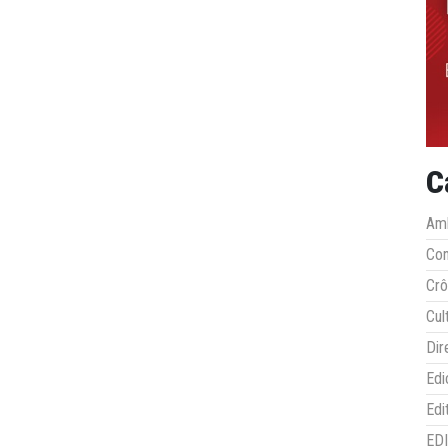
C
Amb
Co
Crô
Cul
Dir
Edi
Edi
ED