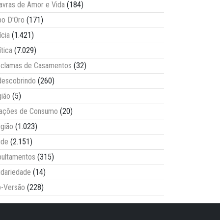
avras de Amor e Vida
(184)
o D'Oro
(171)
ícia
(1.421)
ítica
(7.029)
clamas de Casamentos
(32)
escobrindo
(260)
ião
(5)
lações de Consumo
(20)
igião
(1.023)
úde
(2.151)
ultamentos
(315)
idariedade
(14)
-Versão
(228)