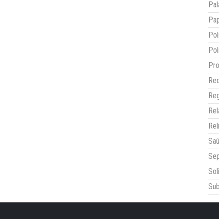
Pal
Pap
Pol
Pol
Pro
Red
Reg
Re
Rel
Sa
Sep
Sol
Sub