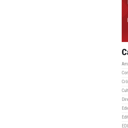
C
Amb
Co
Crô
Cul
Dir
Edi
Edi
ED