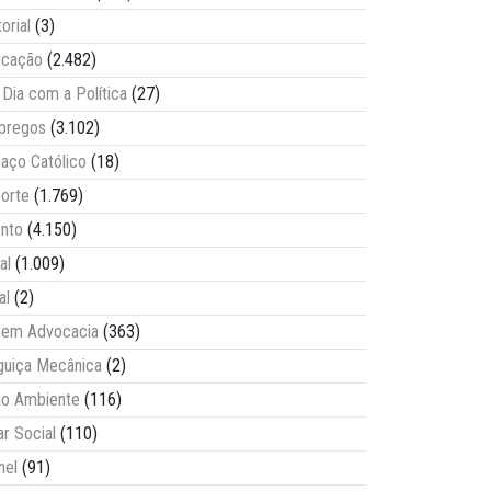
torial
(3)
ucação
(2.482)
Dia com a Política
(27)
pregos
(3.102)
aço Católico
(18)
orte
(1.769)
nto
(4.150)
al
(1.009)
al
(2)
vem Advocacia
(363)
guiça Mecânica
(2)
o Ambiente
(116)
ar Social
(110)
nel
(91)