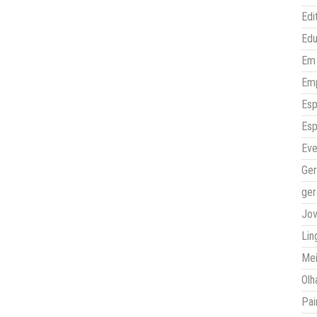
Edi
Ed
Em 
Em
Esp
Esp
Eve
Ger
ger
Jo
Lin
Mei
Olh
Pai