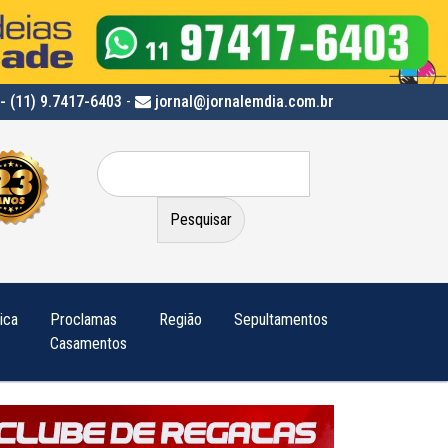
- (11) 9.7417-6403
-
jornal@jornalemdia.com.br
Pesquisar
por:
tica
Proclamas
Região
Sepultamentos
Casamentos