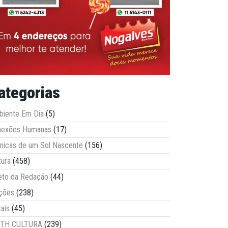
ategorias
iente Em Dia
(5)
nexões Humanas
(17)
nicas de um Sol Nascente
(156)
tura
(458)
eto da Redação
(44)
ções
(238)
tais
(45)
ITH CULTURA
(239)