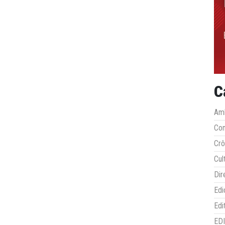
C
Amb
Co
Crô
Cul
Dir
Edi
Edi
ED