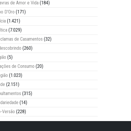
avras de Amor e Vida
(184)
o D'Oro
(171)
ícia
(1.421)
ítica
(7.029)
clamas de Casamentos
(32)
escobrindo
(260)
ião
(5)
lações de Consumo
(20)
igião
(1.023)
úde
(2.151)
ultamentos
(315)
idariedade
(14)
-Versão
(228)