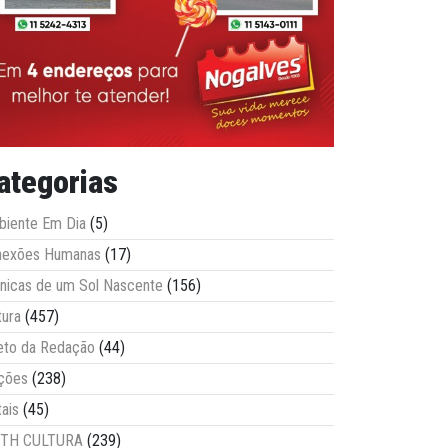
ategorias
iente Em Dia
(5)
nexões Humanas
(17)
nicas de um Sol Nascente
(156)
tura
(457)
eto da Redação
(44)
ções
(238)
tais
(45)
ITH CULTURA
(239)