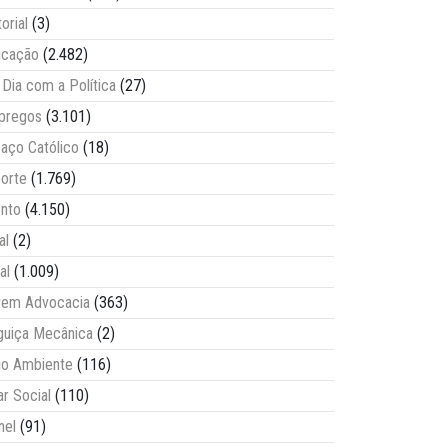
torial
(3)
ucação
(2.482)
Dia com a Política
(27)
pregos
(3.101)
aço Católico
(18)
orte
(1.769)
nto
(4.150)
al
(2)
al
(1.009)
vem Advocacia
(363)
guiça Mecânica
(2)
o Ambiente
(116)
ar Social
(110)
nel
(91)