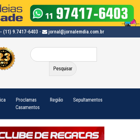
- (11) 9.7417-6403
-
jornal@jornalemdia.com.br
Pesquisar
por:
tica
Proclamas
Região
Sepultamentos
Casamentos