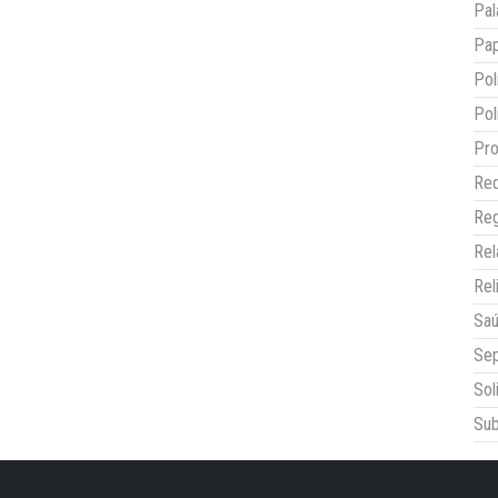
Pal
Pap
Pol
Pol
Pro
Red
Reg
Re
Rel
Sa
Sep
Sol
Sub