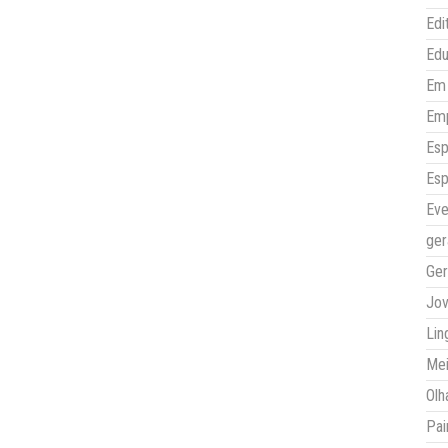
Edi
Ed
Em 
Em
Esp
Esp
Eve
ger
Ger
Jo
Lin
Mei
Olh
Pai