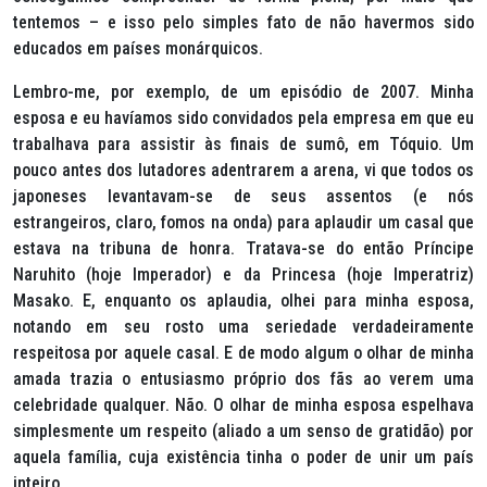
tentemos – e isso pelo simples fato de não havermos sido
educados em países monárquicos.
Lembro-me, por exemplo, de um episódio de 2007. Minha
esposa e eu havíamos sido convidados pela empresa em que eu
trabalhava para assistir às finais de
sumô
, em Tóquio. Um
pouco antes dos lutadores adentrarem a arena, vi que todos os
japoneses levantavam-se de seus assentos (e nós
estrangeiros, claro, fomos na onda) para aplaudir um casal que
estava na tribuna de honra. Tratava-se do então Príncipe
Naruhito (hoje Imperador) e da Princesa (hoje Imperatriz)
Masako. E, enquanto os aplaudia, olhei para minha esposa,
notando em seu rosto uma seriedade verdadeiramente
respeitosa por aquele casal. E de modo algum o olhar de minha
amada trazia o entusiasmo próprio dos fãs ao verem uma
celebridade qualquer. Não. O olhar de minha esposa espelhava
simplesmente um respeito (aliado a um senso de gratidão) por
aquela família, cuja existência tinha o poder de unir um país
inteiro.