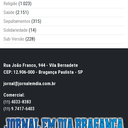
Religião
(1.023)
Saúde
(2.151)
Sepultamentos
(315)
Solidariedade
(14)
Sub-Versão
(228)
Rua João Franco, 944 - Vila Bernadete
CEP: 12.906-000 - Bragança Paulista - SP
jornal@jornalemdia.com.br
Comercial:
4033-8383
(11)
9.7417-6403
(11)