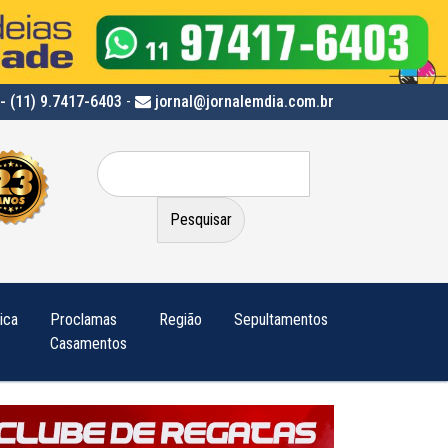
- (11) 9.7417-6403
-
jornal@jornalemdia.com.br
Pesquisar
por:
tica
Proclamas
Região
Sepultamentos
Casamentos