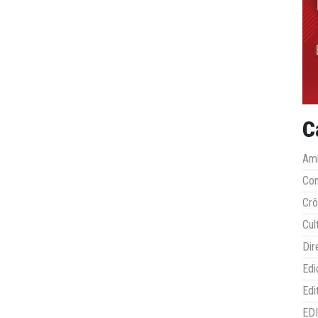
C
Amb
Co
Crô
Cul
Dir
Edi
Edi
ED