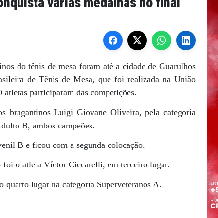
nquista várias medalhas no final
tinos do tênis de mesa foram até a cidade de Guarulhos
sileira de Tênis de Mesa, que foi realizada na União
0 atletas participaram das competições.
s bragantinos Luigi Giovane Oliveira, pela categoria
 Adulto B, ambos campeões.
uvenil B e ficou com a segunda colocação.
foi o atleta Víctor Ciccarelli, em terceiro lugar.
o quarto lugar na categoria Superveteranos A.