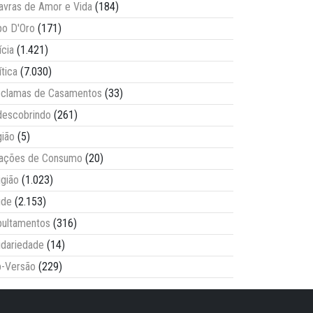
avras de Amor e Vida
(184)
o D'Oro
(171)
ícia
(1.421)
ítica
(7.030)
clamas de Casamentos
(33)
escobrindo
(261)
ião
(5)
lações de Consumo
(20)
igião
(1.023)
úde
(2.153)
ultamentos
(316)
idariedade
(14)
-Versão
(229)