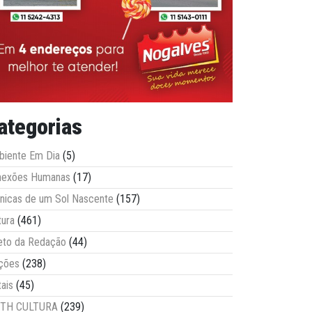
ategorias
iente Em Dia
(5)
nexões Humanas
(17)
nicas de um Sol Nascente
(157)
tura
(461)
eto da Redação
(44)
ções
(238)
tais
(45)
ITH CULTURA
(239)