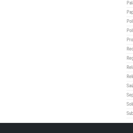
Pal
Pap
Pol
Pol
Pro
Red
Reg
Re
Rel
Sa
Sep
Sol
Sub