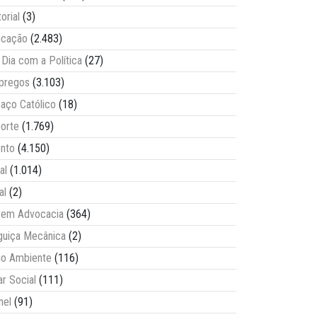
torial
(3)
ucação
(2.483)
Dia com a Política
(27)
pregos
(3.103)
aço Católico
(18)
orte
(1.769)
nto
(4.150)
al
(1.014)
al
(2)
vem Advocacia
(364)
guiça Mecânica
(2)
o Ambiente
(116)
ar Social
(111)
nel
(91)