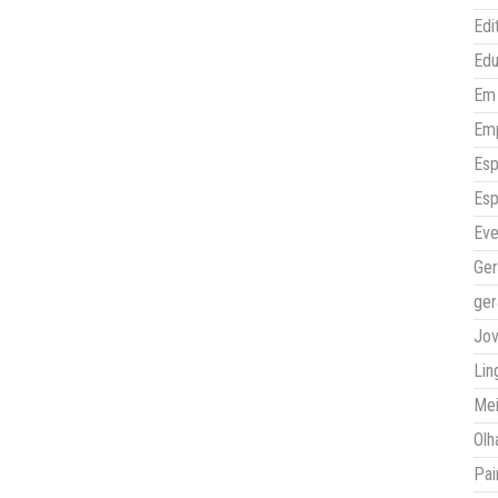
Edi
Ed
Em 
Em
Esp
Esp
Eve
Ger
ger
Jo
Lin
Mei
Olh
Pai