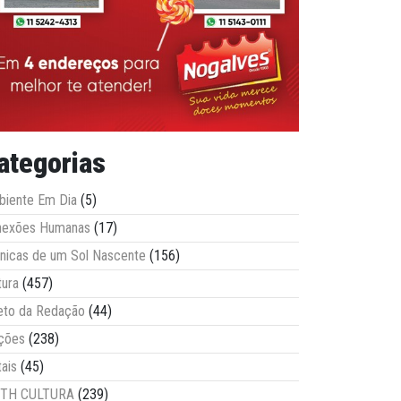
ategorias
iente Em Dia
(5)
nexões Humanas
(17)
nicas de um Sol Nascente
(156)
tura
(457)
eto da Redação
(44)
ções
(238)
tais
(45)
ITH CULTURA
(239)