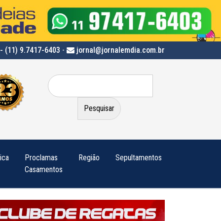
- (11) 9.7417-6403
-
jornal@jornalemdia.com.br
Pesquisar
por:
tica
Proclamas
Região
Sepultamentos
Casamentos