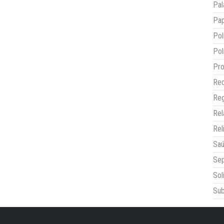
Pal
Pap
Pol
Pol
Pro
Red
Reg
Re
Rel
Sa
Sep
Sol
Sub