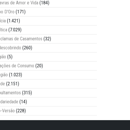
avras de Amor e Vida
(184)
o D'Oro
(171)
ícia
(1.421)
ítica
(7.029)
clamas de Casamentos
(32)
escobrindo
(260)
ião
(5)
lações de Consumo
(20)
igião
(1.023)
úde
(2.151)
ultamentos
(315)
idariedade
(14)
-Versão
(228)