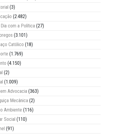
torial
(3)
ucação
(2.482)
Dia com a Política
(27)
pregos
(3.101)
aço Católico
(18)
orte
(1.769)
nto
(4.150)
al
(2)
al
(1.009)
vem Advocacia
(363)
guiça Mecânica
(2)
o Ambiente
(116)
ar Social
(110)
nel
(91)