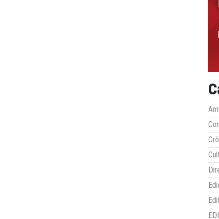
C
Amb
Co
Crô
Cul
Dir
Edi
Edi
ED