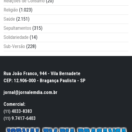
Relações de Consumo
(20)
Religião
(1.023)
Saúde
(2.151)
Sepultamentos
(315)
Solidariedade
(14)
Sub-Versão
(228)
Rua João Franco, 944 - Vila Bernadete
CEP: 12.906-000 - Bragança Paulista - SP
jornal@jornalemdia.com.br
Comercial:
4033-8383
(11)
9.7417-6403
(11)