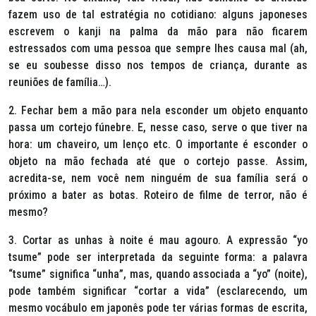
fazem uso de tal estratégia no cotidiano: alguns japoneses
escrevem o
kanji
na palma da mão para não ficarem
estressados com uma pessoa que sempre lhes causa mal (ah,
se eu soubesse disso nos tempos de criança, durante as
reuniões de família…).
2.
Fechar bem a mão para nela esconder um objeto enquanto
passa um cortejo fúnebre.
E, nesse caso, serve o que tiver na
hora: um chaveiro, um lenço etc. O importante é esconder o
objeto na mão fechada até que o cortejo passe. Assim,
acredita-se, nem você nem ninguém de sua família será o
próximo a bater as botas. Roteiro de filme de terror, não é
mesmo?
3.
Cortar as unhas à noite é mau agouro.
A expressão “yo
tsume” pode ser interpretada da seguinte forma: a palavra
“tsume” significa “unha”, mas, quando associada a “yo” (noite),
pode também significar “cortar a vida” (esclarecendo, um
mesmo vocábulo em japonês pode ter várias formas de escrita,