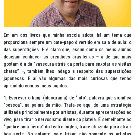
Em um dos livros que minha escola adota, há um tema que
proporciona sempre um bate-papo divertido em sala de aula: o
das superstições. E é claro que, assim como os meus alunos
desejam conhecer as crendices brasileiras – a de que mais
gostam é a da “vassoura atrás da porta para enxotar as visitas
chatas” –, também lhes indago a respeito das superstições
japonesas. E aí vão algumas das mais curiosas que tenho
aprendido com os meus pupilos:
1. Escrever o kanji (ideograma) de “hito”, palavra que significa
“pessoa”, na palma da mão.
Trata-se aqui de uma estratégia
utilizada principalmente por artistas, durante apresentações ao
vivo, para tirar o nervosismo diante da plateia. É semelhante ao
“quebre uma perna” do teatro inglês, frase utilizada para atrair
boa sorte. No entanto, vale frisar, não somente os artistas