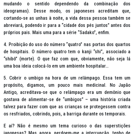
mudando o sentido dependendo da combinação dos
ideogramas). Desse modo, os japoneses acreditam que,
cortando-se as unhas à noite, a vida dessa pessoa também se
abreviará, podendo ir para a “cidade dos pés juntos” antes dos
próprios pais. Mais uma para a série “Sadako”, enfim.
4.
Proibição do uso do número “quatro” nas portas dos quartos
de hospitais.
O número quatro tem o
kanji
“shi”, associado a
“shibô” (morte). O que faz com que, obviamente, não seja lá
uma boa ideia colocá-lo em um ambiente hospitalar…
5.
Cobrir o umbigo na hora de um relâmpago.
Essa tem um
propósito, digamos, um pouco mais medicinal. No Japão
Antigo, acreditava-se que o relâmpago era um demônio que
gostava de alimentar-se de “umbigos” – uma história criada
talvez para fazer com que as crianças se protegessem contra
os resfriados, cobrindo, pois, a barriga durante os temporais.
E aí? Não é mesmo um tema curioso o das superstições
japonesas? Mas agora, perdoem-me a interrupção, tenho de