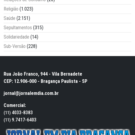
Religião
(1.023)
Saúde
(2.151)
Sepultamentos
(315)
Solidariedade
(14)
Sub-Versão
(228)
Rua João Franco, 944 - Vila Bernadete
CEP: 12.906-000 - Bragança Paulista - SP
jornal@jornalemdia.com.br
Comercial:
4033-8383
(11)
9.7417-6403
(11)