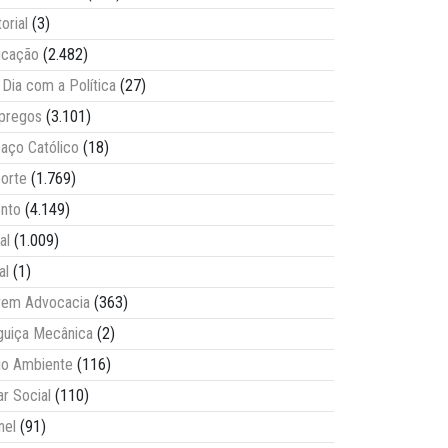
torial
(3)
ucação
(2.482)
Dia com a Política
(27)
pregos
(3.101)
aço Católico
(18)
orte
(1.769)
nto
(4.149)
al
(1.009)
al
(1)
vem Advocacia
(363)
guiça Mecânica
(2)
o Ambiente
(116)
ar Social
(110)
nel
(91)