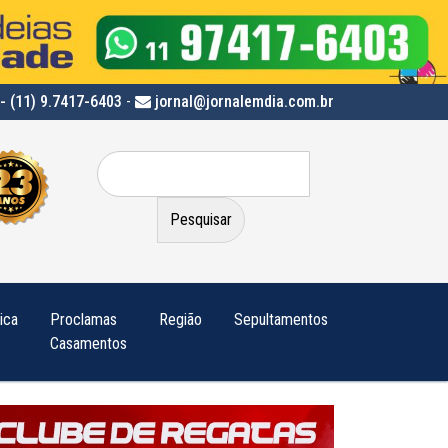
- (11) 9.7417-6403
-
jornal@jornalemdia.com.br
Pesquisar
por:
tica
Proclamas
Região
Sepultamentos
Casamentos