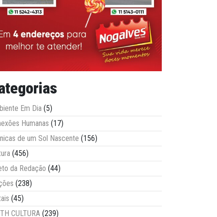
ategorias
iente Em Dia
(5)
nexões Humanas
(17)
nicas de um Sol Nascente
(156)
tura
(456)
eto da Redação
(44)
ções
(238)
tais
(45)
ITH CULTURA
(239)