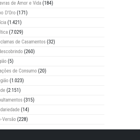
avras de Amor e Vida
(184)
o D'Oro
(171)
ícia
(1.421)
ítica
(7.029)
clamas de Casamentos
(32)
escobrindo
(260)
ião
(5)
lações de Consumo
(20)
igião
(1.023)
úde
(2.151)
ultamentos
(315)
idariedade
(14)
-Versão
(228)