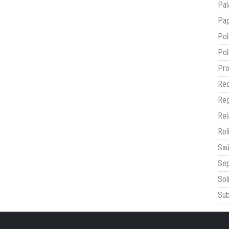
Pal
Pap
Pol
Pol
Pro
Red
Reg
Re
Rel
Sa
Sep
Sol
Sub