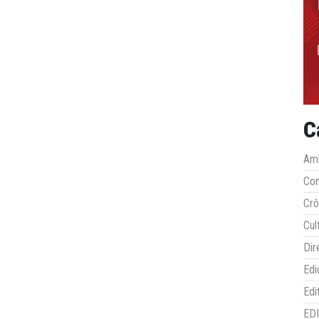
C
Amb
Co
Crô
Cul
Dir
Edi
Edi
ED