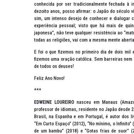
conhecida por ser tradicionalmente fechada à in
dezoito anos, posso afirmar: o Japão do século v
sim, um intenso desejo de conhecer e dialogar 
experiência pessoal; visto que há mais de qu
japonesa”, não teve qualquer resistência ao “matr
todas as religiões, vai com a mesma mente aberta
E foi o que fizemos no primeiro dia de dois mil 
fizemos uma oração católica. Sem barreiras nem p
de todos os deuses!
Feliz Ano Novo!
***
EDWEINE LOUREIRO
nasceu em Manaus (Amazon
professor de idiomas, residente no Japão desde 2
Brasil, na Espanha e em Portugal, é autor dos li
“Em Curto Espaço” (2012), “No mínimo, o Infinito” 
de um bambu” (2018) e “Gotas frias de suor” (