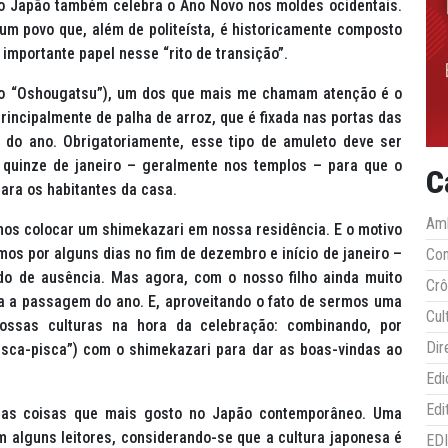
o Japão também celebra o Ano Novo nos moldes ocidentais.
 um povo que, além de politeísta, é historicamente composto
 importante papel nesse “rito de transição”.
o “
Oshougatsu
”), um dos que mais me chamam atenção é o
principalmente de palha de arroz, que é fixada nas portas das
 do ano. Obrigatoriamente, esse tipo de amuleto deve ser
a quinze de janeiro – geralmente nos templos – para que o
C
ara os habitantes da casa.
Amb
imos colocar um
shimekazari
em nossa residência. E o motivo
mos por alguns dias no fim de dezembro e início de janeiro –
Co
odo de ausência. Mas agora, com o nosso filho ainda muito
Crô
a a passagem do ano. E, aproveitando o fato de sermos uma
Cul
ossas culturas na hora da celebração: combinando, por
Dir
pisca-pisca”) com o
shimekazari
para dar as boas-vindas ao
Edi
Edi
 das coisas que mais gosto no Japão contemporâneo. Uma
alguns leitores, considerando-se que a cultura japonesa é
ED