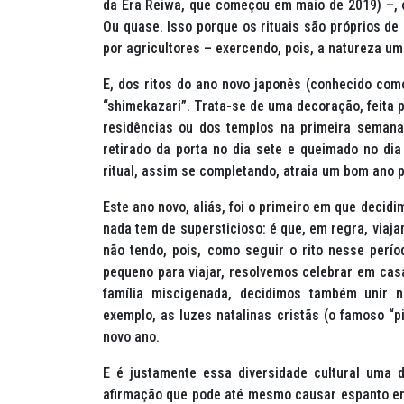
da Era Reiwa, que começou em maio de 2019) –, 
Ou quase. Isso porque os rituais são próprios de
por agricultores – exercendo, pois, a natureza um
E, dos ritos do ano novo japonês (conhecido com
“
shimekazari
”. Trata-se de uma decoração, feita 
residências ou dos templos na primeira semana
retirado da porta no dia sete e queimado no di
ritual, assim se completando, atraia um bom ano p
Este ano novo, aliás, foi o primeiro em que decid
nada tem de supersticioso: é que, em regra, viaja
não tendo, pois, como seguir o rito nesse perí
pequeno para viajar, resolvemos celebrar em cas
família miscigenada, decidimos também unir n
exemplo, as luzes natalinas cristãs (o famoso “
novo ano.
E é justamente essa diversidade cultural uma
afirmação que pode até mesmo causar espanto em 