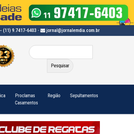
- (11) 9.7417-6403
-
jornal@jornalemdia.com.br
Pesquisar
por:
tica
Proclamas
Região
Sepultamentos
Casamentos