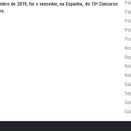
Pal
mbro de 2019, foi o vencedor, na Espanha, do 13
º
Concurso
ns.
Pap
Pol
Pol
Pro
Red
Reg
Re
Rel
Sa
Sep
Sol
Sub