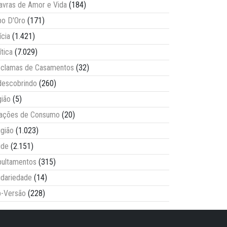
avras de Amor e Vida
(184)
o D'Oro
(171)
ícia
(1.421)
ítica
(7.029)
clamas de Casamentos
(32)
escobrindo
(260)
ião
(5)
lações de Consumo
(20)
igião
(1.023)
úde
(2.151)
ultamentos
(315)
idariedade
(14)
-Versão
(228)