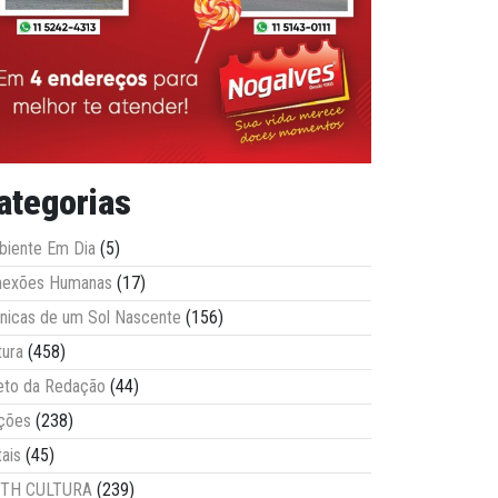
ategorias
iente Em Dia
(5)
nexões Humanas
(17)
nicas de um Sol Nascente
(156)
tura
(458)
eto da Redação
(44)
ções
(238)
tais
(45)
ITH CULTURA
(239)