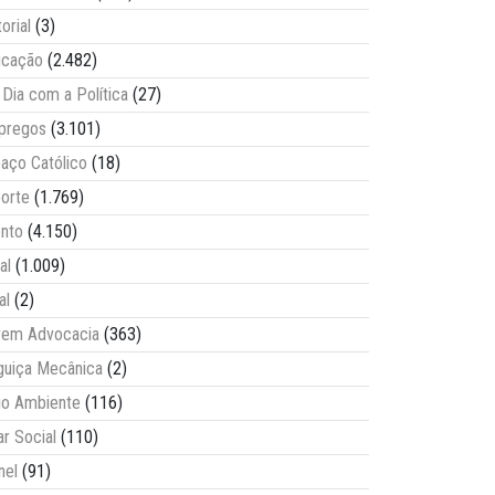
torial
(3)
ucação
(2.482)
Dia com a Política
(27)
pregos
(3.101)
aço Católico
(18)
orte
(1.769)
nto
(4.150)
al
(1.009)
al
(2)
vem Advocacia
(363)
guiça Mecânica
(2)
o Ambiente
(116)
ar Social
(110)
nel
(91)