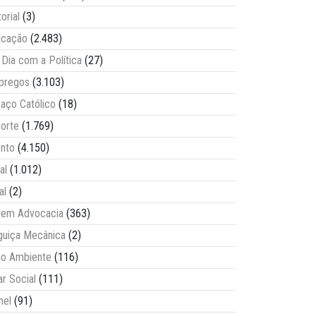
torial
(3)
ucação
(2.483)
Dia com a Política
(27)
pregos
(3.103)
aço Católico
(18)
orte
(1.769)
nto
(4.150)
al
(1.012)
al
(2)
vem Advocacia
(363)
guiça Mecânica
(2)
o Ambiente
(116)
ar Social
(111)
nel
(91)