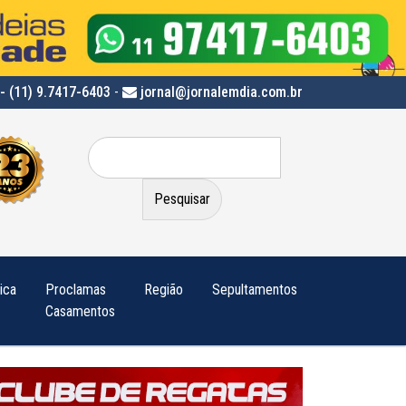
- (11) 9.7417-6403
-
jornal@jornalemdia.com.br
Pesquisar
por:
tica
Proclamas
Região
Sepultamentos
Casamentos