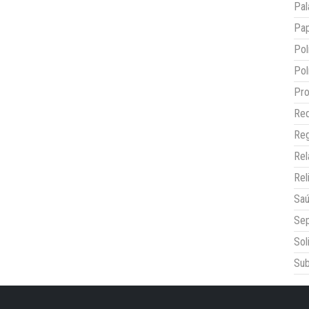
Pal
Pap
Pol
Pol
Pro
Red
Reg
Re
Rel
Sa
Sep
Sol
Sub