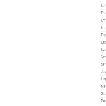
Edi
Ed
Em 
Em
Esp
Esp
Eve
Ger
ger
Jo
Lin
Mei
Olh
Pai