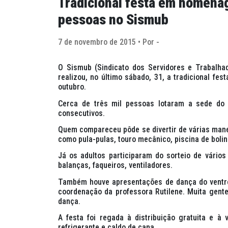
Tradicional festa em homenag
pessoas no Sismub
7 de novembro de 2015 • Por -
O Sismub (Sindicato dos Servidores e Trabalha
realizou, no último sábado, 31, a tradicional f
outubro.
Cerca de três mil pessoas lotaram a sede do 
consecutivos.
Quem compareceu pôde se divertir de várias manei
como pula-pulas, touro mecânico, piscina de bolin
Já os adultos participaram do sorteio de vários 
balanças, faqueiros, ventiladores.
Também houve apresentações de dança do ventre
coordenação da professora Rutilene. Muita gent
dança.
A festa foi regada à distribuição gratuita e à 
refrigerante e caldo de cana.