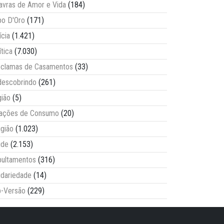
avras de Amor e Vida
(184)
o D'Oro
(171)
ícia
(1.421)
ítica
(7.030)
clamas de Casamentos
(33)
escobrindo
(261)
ião
(5)
lações de Consumo
(20)
igião
(1.023)
úde
(2.153)
ultamentos
(316)
idariedade
(14)
-Versão
(229)