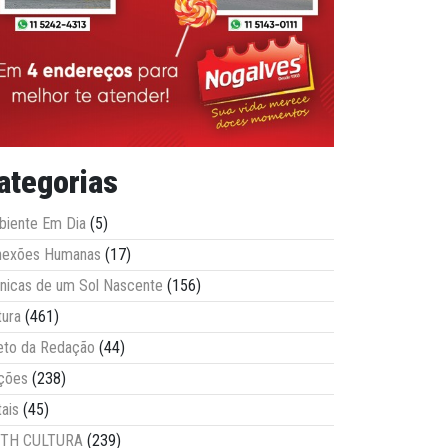
ategorias
iente Em Dia
(5)
nexões Humanas
(17)
nicas de um Sol Nascente
(156)
tura
(461)
eto da Redação
(44)
ções
(238)
tais
(45)
ITH CULTURA
(239)