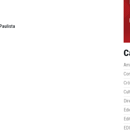
Paulista
C
Amb
Co
Crô
Cul
Dir
Edi
Edi
ED