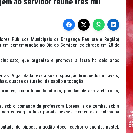
em ao servidor reúne três mil
dores Públicos Municipais de Bragança Paulista e Região)
esta em comemoração ao Dia do Servidor, celebrado em 28 de
sindicato, que organiza e promove a festa há seis anos
ras. A garotada teve a sua disposição brinquedos infláveis,
has, quadra de futebol de sabão e tobogãs.
brindes, como liquidificadores, panelas de arroz elétricas,
, sob o comando da professora Lorena, e de zumba, sob a
e não conseguiu ficar parada nesses momentos e entrou na
vontade de pipoca, algodão doce, cachorro-quente, pastel,