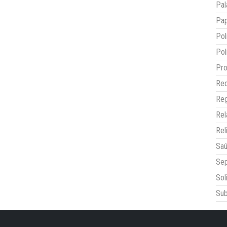
Pal
Pap
Pol
Pol
Pro
Red
Reg
Re
Rel
Sa
Sep
Sol
Sub