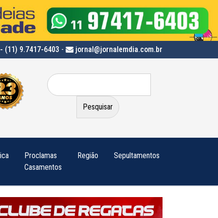
- (11) 9.7417-6403
-
jornal@jornalemdia.com.br
Pesquisar
por:
tica
Proclamas
Região
Sepultamentos
Casamentos