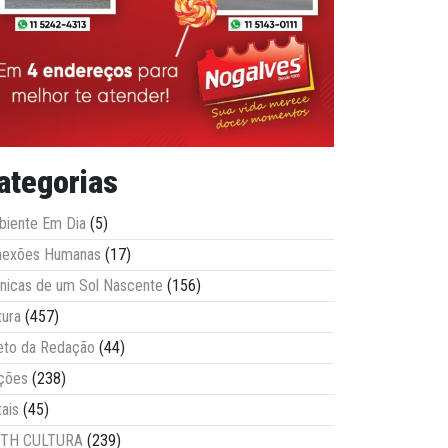
ategorias
iente Em Dia
(5)
nexões Humanas
(17)
nicas de um Sol Nascente
(156)
tura
(457)
eto da Redação
(44)
ções
(238)
tais
(45)
ITH CULTURA
(239)