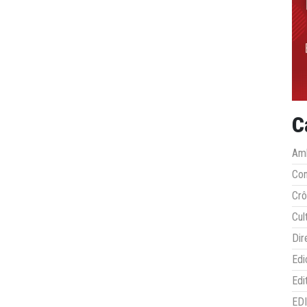
C
Amb
Co
Crô
Cul
Dir
Edi
Edi
ED