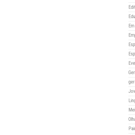
Edi
Ed
Em 
Em
Esp
Esp
Eve
Ger
ger
Jo
Lin
Mei
Olh
Pai