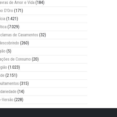
avras de Amor e Vida
(184)
o D'Oro
(171)
ícia
(1.421)
ítica
(7.029)
clamas de Casamentos
(32)
escobrindo
(260)
ião
(5)
lações de Consumo
(20)
igião
(1.023)
úde
(2.151)
ultamentos
(315)
idariedade
(14)
-Versão
(228)