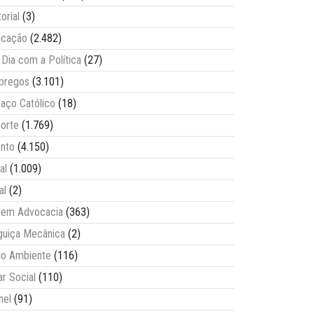
torial
(3)
ucação
(2.482)
Dia com a Política
(27)
pregos
(3.101)
aço Católico
(18)
orte
(1.769)
nto
(4.150)
al
(1.009)
al
(2)
vem Advocacia
(363)
guiça Mecânica
(2)
o Ambiente
(116)
ar Social
(110)
nel
(91)