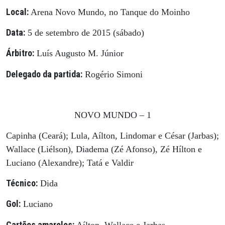
Local:
Arena Novo Mundo, no Tanque do Moinho
Data:
5 de setembro de 2015 (sábado)
Árbitro:
Luís Augusto M. Júnior
Delegado da partida:
Rogério Simoni
NOVO MUNDO – 1
Capinha (Ceará); Lula, Aílton, Lindomar e César (Jarbas);
Wallace (Liélson), Diadema (Zé Afonso), Zé Hílton e
Luciano (Alexandre); Tatá e Valdir
Técnico:
Dida
Gol:
Luciano
Cartões amarelos:
Aílton, Wallace e Jarbas