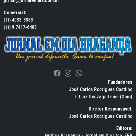
jornal@jornalemdia.com.br
Comercial:
4033-8383
(11)
9.7417-6403
(11)
Fundadores
José Carlos Rodrigues Castilho
✝ Luiz Gonzaga Leme (
Gino
)
Diretor Responsável:
José Carlos Rodrigues Castilho
Editora:
Gráfica Bragança - Jornal em Dia Ltda. EPP