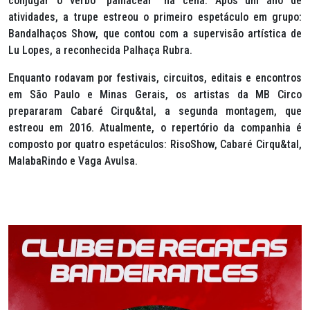
conjugar o verbo “palhacear” na cena. Após um ano de
atividades, a trupe estreou o primeiro espetáculo em grupo:
Bandalhaços Show, que contou com a supervisão artística de
Lu Lopes, a reconhecida Palhaça Rubra.
Enquanto rodavam por festivais, circuitos, editais e encontros
em São Paulo e Minas Gerais, os artistas da MB Circo
prepararam Cabaré Cirqu&tal, a segunda montagem, que
estreou em 2016. Atualmente, o repertório da companhia é
composto por quatro espetáculos: RisoShow, Cabaré Cirqu&tal,
MalabaRindo e Vaga Avulsa.