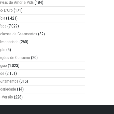
avras de Amor e Vida
(184)
o D'Oro
(171)
ícia
(1.421)
ítica
(7.029)
clamas de Casamentos
(32)
escobrindo
(260)
ião
(5)
lações de Consumo
(20)
igião
(1.023)
úde
(2.151)
ultamentos
(315)
idariedade
(14)
-Versão
(228)