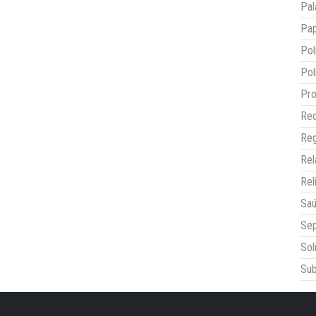
Pal
Pap
Pol
Pol
Pro
Red
Reg
Re
Rel
Sa
Sep
Sol
Sub