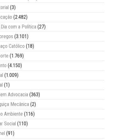
torial
(3)
ucação
(2.482)
Dia com a Política
(27)
pregos
(3.101)
aço Católico
(18)
orte
(1.769)
nto
(4.150)
al
(1.009)
al
(1)
vem Advocacia
(363)
guiça Mecânica
(2)
o Ambiente
(116)
ar Social
(110)
nel
(91)