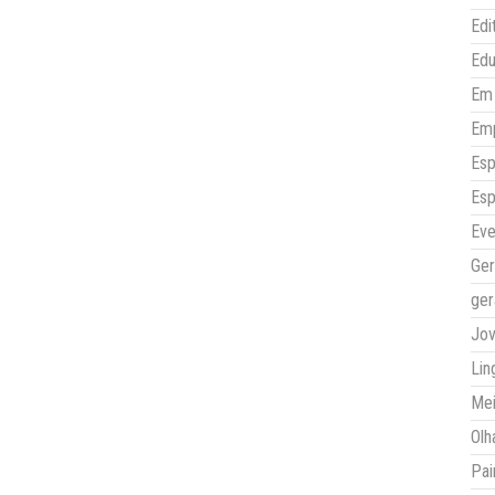
Edi
Ed
Em 
Em
Esp
Esp
Eve
Ger
ger
Jo
Lin
Mei
Olh
Pai