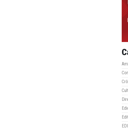
C
Amb
Co
Crô
Cul
Dir
Edi
Edi
ED