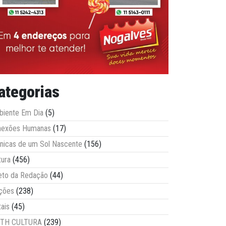
ategorias
iente Em Dia
(5)
nexões Humanas
(17)
nicas de um Sol Nascente
(156)
tura
(456)
eto da Redação
(44)
ções
(238)
tais
(45)
ITH CULTURA
(239)