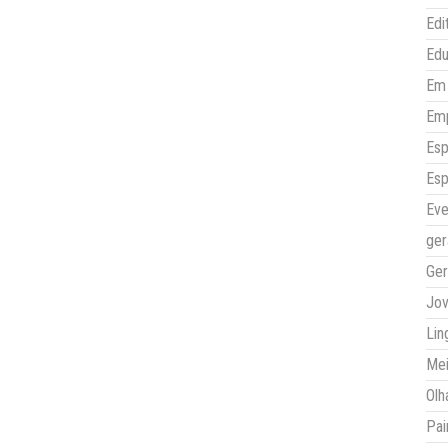
Edi
Ed
Em 
Em
Esp
Esp
Eve
ger
Ger
Jo
Lin
Mei
Olh
Pai