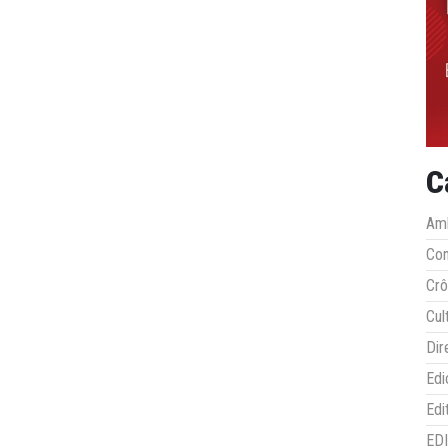
C
Amb
Co
Crô
Cul
Dir
Edi
Edi
ED