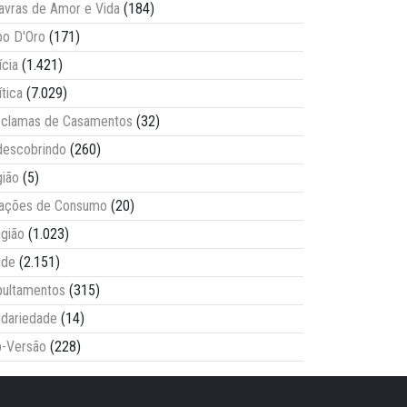
avras de Amor e Vida
(184)
o D'Oro
(171)
ícia
(1.421)
ítica
(7.029)
clamas de Casamentos
(32)
escobrindo
(260)
ião
(5)
lações de Consumo
(20)
igião
(1.023)
úde
(2.151)
ultamentos
(315)
idariedade
(14)
-Versão
(228)