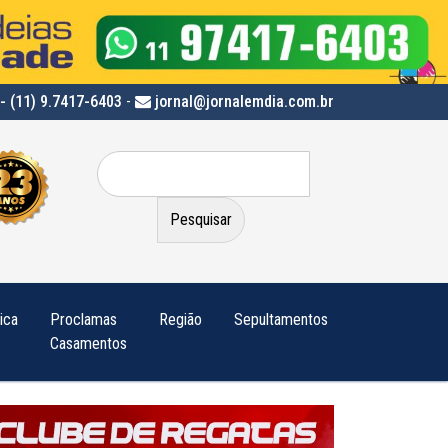
- (11) 9.7417-6403
-
jornal@jornalemdia.com.br
Pesquisar
por:
tica
Proclamas
Região
Sepultamentos
Casamentos