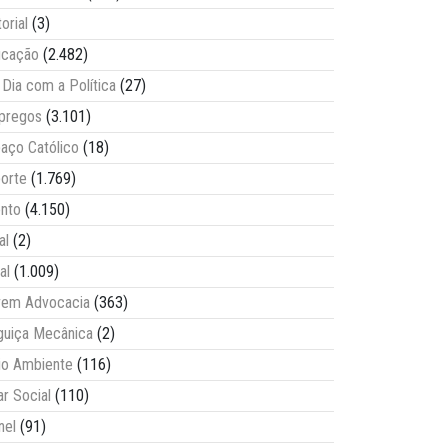
torial
(3)
ucação
(2.482)
Dia com a Política
(27)
pregos
(3.101)
aço Católico
(18)
orte
(1.769)
nto
(4.150)
al
(2)
al
(1.009)
vem Advocacia
(363)
guiça Mecânica
(2)
o Ambiente
(116)
ar Social
(110)
nel
(91)