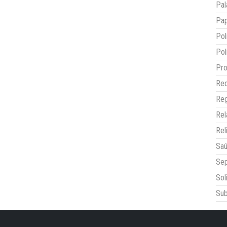
Pal
Pap
Pol
Pol
Pro
Red
Reg
Re
Rel
Sa
Sep
Sol
Sub