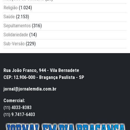
Religião
(1.024)
Saúde
(2.153)
Sepultamentos
(316)
Solidariedade
(14)
Sub-Versão
(229)
Rua João Franco, 944 - Vila Bernadete
CEP: 12.906-000 - Bragança Paulista - SP
jornal@jornalemdia.com.br
Comercial:
4033-8383
(11)
9.7417-6403
(11)