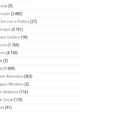
torial
(3)
ucação
(2.482)
Dia com a Política
(27)
pregos
(3.101)
aço Católico
(18)
orte
(1.769)
nto
(4.150)
al
(2)
al
(1.009)
vem Advocacia
(363)
guiça Mecânica
(2)
o Ambiente
(116)
ar Social
(110)
nel
(91)