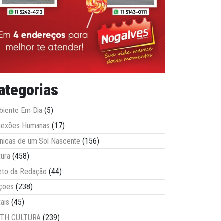
ategorias
iente Em Dia
(5)
nexões Humanas
(17)
nicas de um Sol Nascente
(156)
tura
(458)
eto da Redação
(44)
ções
(238)
tais
(45)
ITH CULTURA
(239)