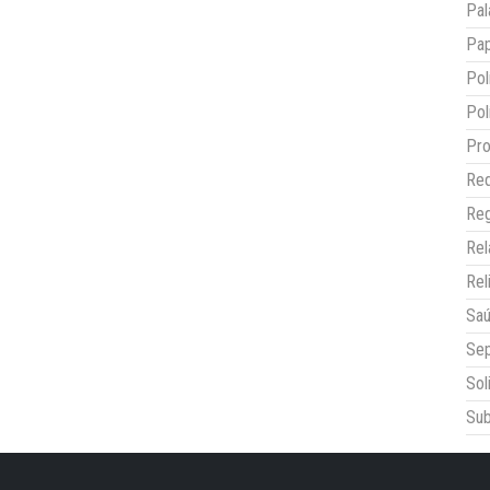
Pal
Pap
Pol
Pol
Pro
Red
Reg
Re
Rel
Sa
Sep
Sol
Sub