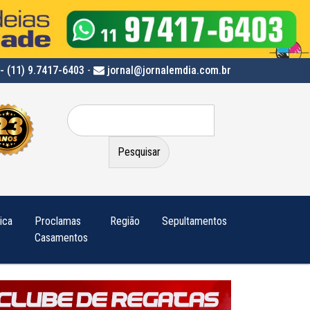
- (11) 9.7417-6403
-
jornal@jornalemdia.com.br
Pesquisar
por:
tica
Proclamas
Região
Sepultamentos
Casamentos