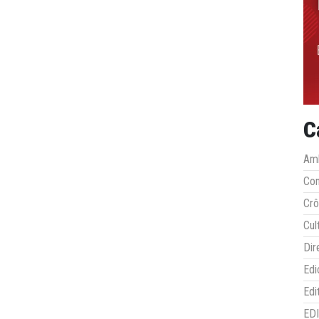
C
Amb
Co
Crô
Cul
Dir
Edi
Edi
ED