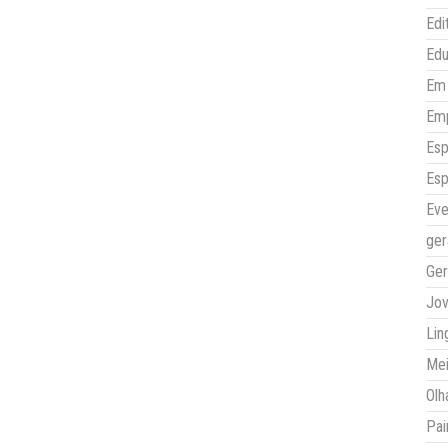
Edi
Ed
Em 
Em
Esp
Esp
Eve
ger
Ger
Jo
Lin
Mei
Olh
Pai