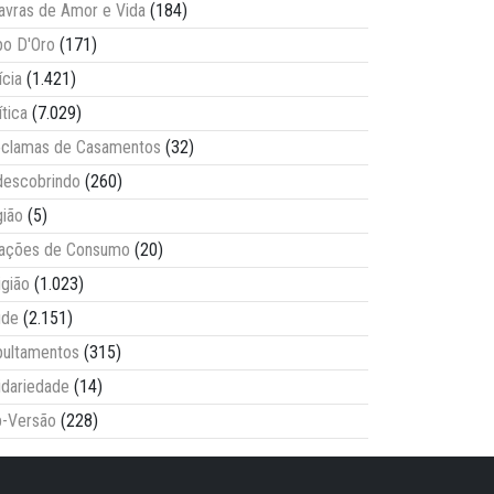
avras de Amor e Vida
(184)
o D'Oro
(171)
ícia
(1.421)
ítica
(7.029)
clamas de Casamentos
(32)
escobrindo
(260)
ião
(5)
lações de Consumo
(20)
igião
(1.023)
úde
(2.151)
ultamentos
(315)
idariedade
(14)
-Versão
(228)