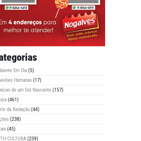
ategorias
iente Em Dia
(5)
nexões Humanas
(17)
nicas de um Sol Nascente
(157)
tura
(461)
eto da Redação
(44)
ções
(238)
tais
(45)
ITH CULTURA
(239)