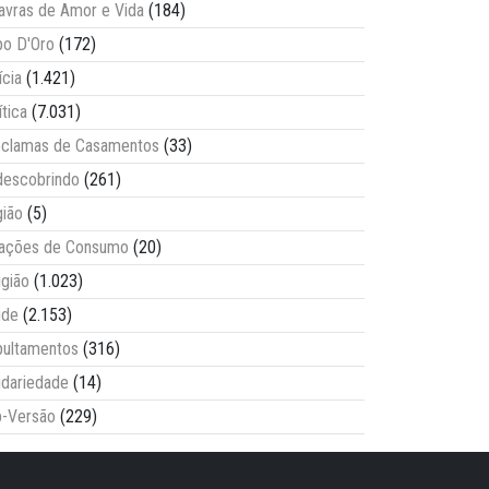
avras de Amor e Vida
(184)
o D'Oro
(172)
ícia
(1.421)
ítica
(7.031)
clamas de Casamentos
(33)
escobrindo
(261)
ião
(5)
lações de Consumo
(20)
igião
(1.023)
úde
(2.153)
ultamentos
(316)
idariedade
(14)
-Versão
(229)