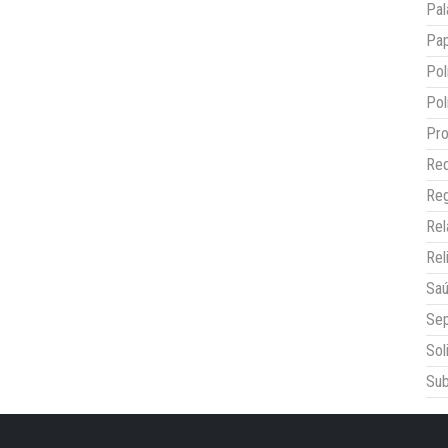
Pal
Pap
Pol
Pol
Pro
Red
Reg
Re
Rel
Sa
Sep
Sol
Sub