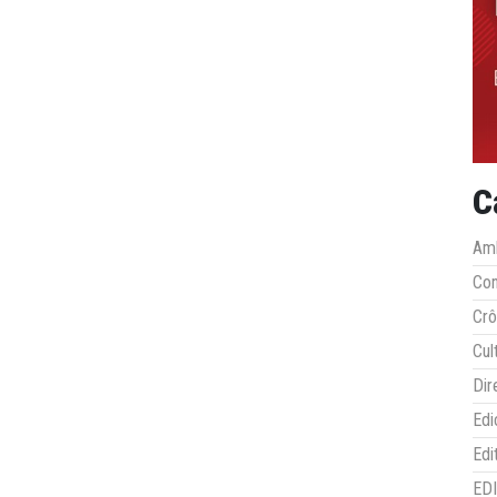
C
Amb
Co
Crô
Cul
Dir
Edi
Edi
ED