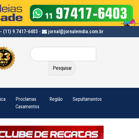
- (11) 9.7417-6403
-
jornal@jornalemdia.com.br
Pesquisar
por:
tica
Proclamas
Região
Sepultamentos
Casamentos