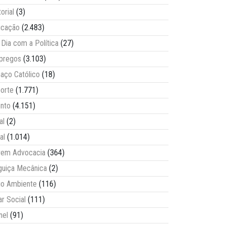
torial
(3)
ucação
(2.483)
Dia com a Política
(27)
pregos
(3.103)
aço Católico
(18)
orte
(1.771)
nto
(4.151)
al
(2)
al
(1.014)
vem Advocacia
(364)
guiça Mecânica
(2)
o Ambiente
(116)
ar Social
(111)
nel
(91)