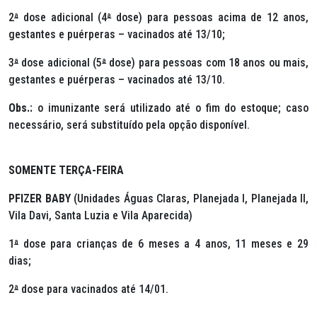
2
ª
dose adicional (4
ª
dose) para pessoas acima de 12 anos,
gestantes e puérperas – vacinados até 13/10;
3
ª
dose adicional (5
ª
dose) para pessoas com 18 anos ou mais,
gestantes e puérperas – vacinados até 13/10.
Obs.:
o imunizante será utilizado até o fim do estoque; caso
necessário, será substituído pela opção disponível.
SOMENTE TERÇA-FEIRA
PFIZER BABY
(Unidades Águas Claras, Planejada I, Planejada II,
Vila Davi, Santa Luzia e Vila Aparecida)
1
ª
dose para crianças de 6 meses a 4 anos, 11 meses e 29
dias;
2
ª
dose para vacinados até 14/01.