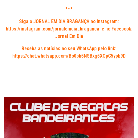
***
Siga o JORNAL EM DIA BRAGANÇA no Instagram:
https://instagram.com/jornalemdia_braganca
e no Facebook:
Jornal Em Dia
Receba as notícias no seu WhatsApp pelo link:
https://chat.whatsapp.com/Bo0bb5NSBxg5XOpC5ypb9D