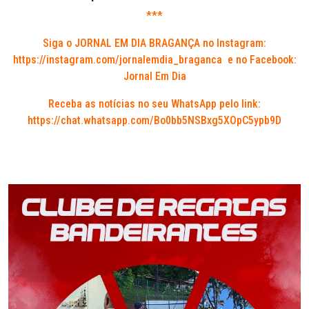
***
Siga o JORNAL EM DIA BRAGANÇA no Instagram:
https://instagram.com/jornalemdia_braganca
e no Facebook:
Jornal Em Dia
Receba as notícias no seu WhatsApp pelo link:
https://chat.whatsapp.com/Bo0bb5NSBxg5XOpC5ypb9D