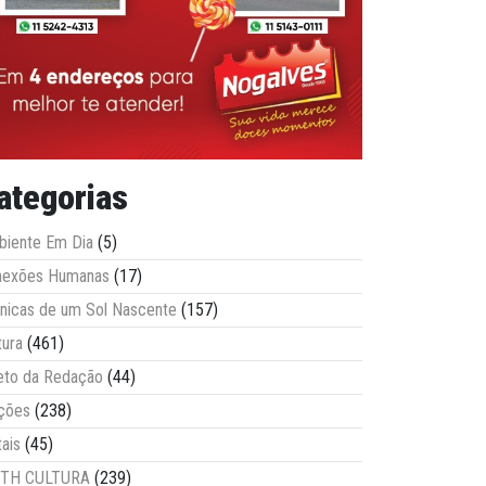
ategorias
iente Em Dia
(5)
nexões Humanas
(17)
nicas de um Sol Nascente
(157)
tura
(461)
eto da Redação
(44)
ções
(238)
tais
(45)
ITH CULTURA
(239)