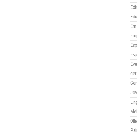
Edi
Ed
Em 
Em
Esp
Esp
Eve
ger
Ger
Jo
Lin
Mei
Olh
Pai