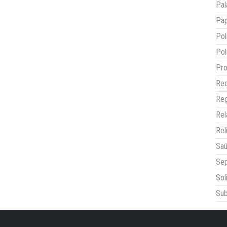
Pal
Pap
Pol
Pol
Pro
Red
Reg
Re
Rel
Sa
Sep
Sol
Sub