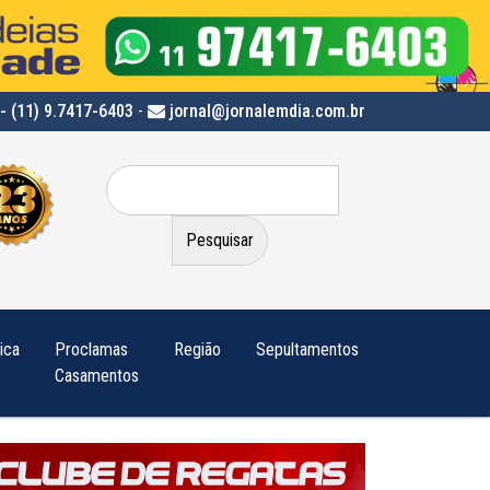
- (11) 9.7417-6403
-
jornal@jornalemdia.com.br
Pesquisar
por:
tica
Proclamas
Região
Sepultamentos
Casamentos