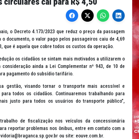
 circulares cai para R$ 4,50
 maio, o Decreto 4.173/2023 que reduz o preço da passagem
 o documento, o valor pago pelos passageiros caiu de 4,69
3, que é aquela que cobre todos os custos da operação.
edução os cidadãos se sintam mais motivados a utilizarem o
em consideração ainda a Lei Complementar nº 943, de 10 de
ra pagamento do subsídio tarifário.
a gestão, visando tornar o transporte mais acessível e
 para todos os cidadãos. Continuaremos trabalhando para
ais justo para todos os usuários do transporte público”,
trabalho de fiscalização nos veículos da concessionária
Para reportar problemas nos ônibus, entre em contato com a
ouvidoria@braganca.sp.gov.br ou site: eouve.com.br.