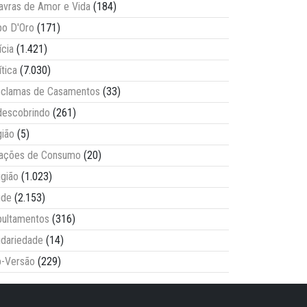
avras de Amor e Vida
(184)
o D'Oro
(171)
ícia
(1.421)
ítica
(7.030)
clamas de Casamentos
(33)
escobrindo
(261)
ião
(5)
lações de Consumo
(20)
igião
(1.023)
úde
(2.153)
ultamentos
(316)
idariedade
(14)
-Versão
(229)