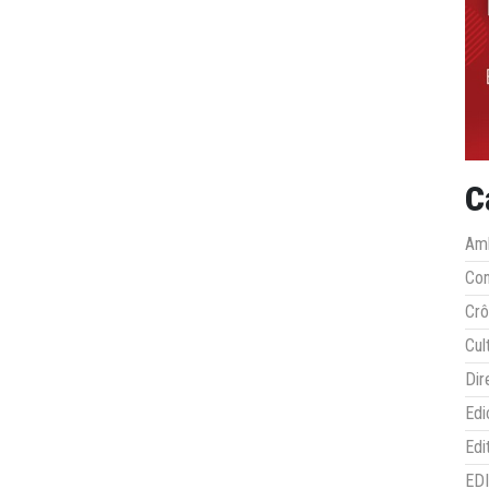
C
Amb
Co
Crô
Cul
Dir
Edi
Edi
ED