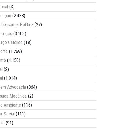
torial
(3)
ucação
(2.483)
Dia com a Política
(27)
pregos
(3.103)
aço Católico
(18)
orte
(1.769)
nto
(4.150)
al
(2)
al
(1.014)
vem Advocacia
(364)
guiça Mecânica
(2)
o Ambiente
(116)
ar Social
(111)
nel
(91)