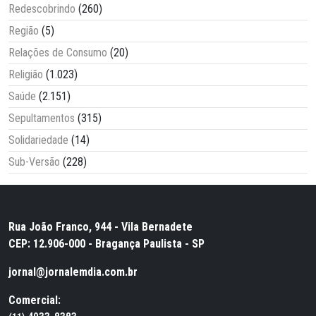
Redescobrindo
(260)
Região
(5)
Relações de Consumo
(20)
Religião
(1.023)
Saúde
(2.151)
Sepultamentos
(315)
Solidariedade
(14)
Sub-Versão
(228)
Rua João Franco, 944 - Vila Bernadete
CEP: 12.906-000 - Bragança Paulista - SP
jornal@jornalemdia.com.br
Comercial: