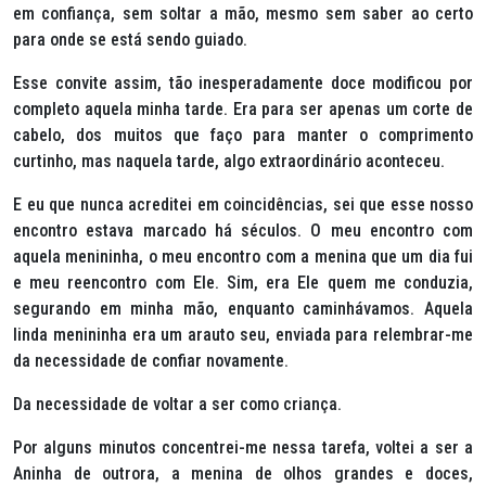
em confiança, sem soltar a mão, mesmo sem saber ao certo
para onde se está sendo guiado.
Esse convite assim, tão inesperadamente doce modificou por
completo aquela minha tarde. Era para ser apenas um corte de
cabelo, dos muitos que faço para manter o comprimento
curtinho, mas naquela tarde, algo extraordinário aconteceu.
E eu que nunca acreditei em coincidências, sei que esse nosso
encontro estava marcado há séculos. O meu encontro com
aquela menininha, o meu encontro com a menina que um dia fui
e meu reencontro com Ele. Sim, era Ele quem me conduzia,
segurando em minha mão, enquanto caminhávamos. Aquela
linda menininha era um arauto seu, enviada para relembrar-me
da necessidade de confiar novamente.
Da necessidade de voltar a ser como criança.
Por alguns minutos concentrei-me nessa tarefa, voltei a ser a
Aninha de outrora, a menina de olhos grandes e doces,