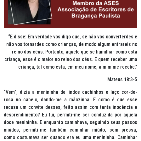
“E disse: Em verdade vos digo que, se não vos converterdes e
não vos tornardes como crianças, de modo algum entrareis no
reino dos céus. Portanto, aquele que se humilhar como esta
criança, esse é o maior no reino dos céus. E quem receber uma
criança, tal como esta, em meu nome, a mim me recebe.”
Mateus 18:3-5
“Vem”, dizia a menininha de lindos cachinhos e laço cor-de-
rosa no cabelo, dando-me a mãozinha. E como é que esse
recusa um convite desses, feito assim com tanta inocência e
desprendimento? Eu fui, permiti-me ser conduzida por aquela
doce menininha. E enquanto caminhava, seguindo seus passos
miúdos, permiti-me também caminhar miúdo, sem pressa,
como costumava ser quando era eu uma menininha. Caminhar