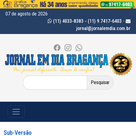
07 de agosto de 2026
(11) 4033-8383 - (11) 9.7417-6403
-
jornal@jornalemdia.com.br
Pesquisar
por:
Sub-Versão