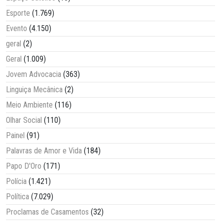
Esporte
(1.769)
Evento
(4.150)
geral
(2)
Geral
(1.009)
Jovem Advocacia
(363)
Linguiça Mecânica
(2)
Meio Ambiente
(116)
Olhar Social
(110)
Painel
(91)
Palavras de Amor e Vida
(184)
Papo D'Oro
(171)
Polícia
(1.421)
Política
(7.029)
Proclamas de Casamentos
(32)