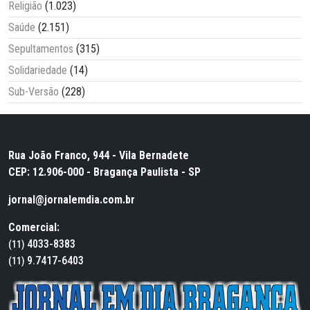
Religião
(1.023)
Saúde
(2.151)
Sepultamentos
(315)
Solidariedade
(14)
Sub-Versão
(228)
Rua João Franco, 944 - Vila Bernadete
CEP: 12.906-000 - Bragança Paulista - SP
jornal@jornalemdia.com.br
Comercial:
4033-8383
(11)
9.7417-6403
(11)