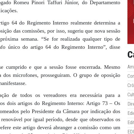
ogado Romeu Pinori Taffuri Júnior, do Departamento
licações.
rtigo 64 do Regimento Interno realmente determina a
sição das comissões, por isso, sugeriu que nova sessão
 próxima semana. “Se for realizada qualquer tipo de
afo único do artigo 64 do Regimento Interno”, disse
C
sse cumprido e que a sessão fosse encerrada. Mesmo
Amb
ra dos microfones, prosseguiram. O grupo de oposição
Co
anifestasse.
Crô
Cul
pação de todos os vereadores era necessária para a
s dois artigos do Regimento Interno: Artigo 73 – Os
Dir
omeados pelo Presidente da Câmara por indicação dos
Edi
 renovável por igual período, desde que observados os
Edi
e refere este artigo deverá abranger a comissão como um
ED