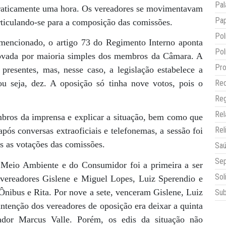
Pal
 praticamente uma hora. Os vereadores se movimentavam
Pap
articulando-se para a composição das comissões.
Pol
encionado, o artigo 73 do Regimento Interno aponta
Pol
rovada por maioria simples dos membros da Câmara. A
Pro
presentes, mas, nesse caso, a legislação estabelece a
 seja, dez. A oposição só tinha nove votos, pois o
Red
Reg
Re
bros da imprensa e explicar a situação, bem como que
Rel
após conversas extraoficiais e telefonemas, a sessão foi
s as votações das comissões.
Sa
Sep
 Meio Ambiente e do Consumidor foi a primeira a ser
Sol
 vereadores Gislene e Miguel Lopes, Luiz Sperendio e
 Ônibus e Rita. Por nove a sete, venceram Gislene, Luiz
Sub
ntenção dos vereadores de oposição era deixar a quinta
ador Marcus Valle. Porém, os edis da situação não