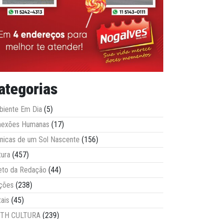
ategorias
iente Em Dia
(5)
nexões Humanas
(17)
nicas de um Sol Nascente
(156)
tura
(457)
eto da Redação
(44)
ções
(238)
tais
(45)
ITH CULTURA
(239)