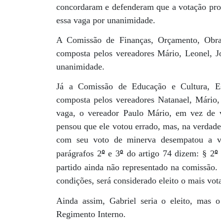
concordaram e defenderam que a votação pros
essa vaga por unanimidade.
A Comissão de Finanças, Orçamento, Obra
composta pelos vereadores Mário, Leonel, Jo
unanimidade.
Já a Comissão de Educação e Cultura, Es
composta pelos vereadores Natanael, Mário, 
vaga, o vereador Paulo Mário, em vez de
pensou que ele votou errado, mas, na verdade,
com seu voto de minerva desempatou a v
º
º
º
parágrafos 2
e 3
do artigo 74 dizem: § 2
partido ainda não representado na comissão. 
condições, será considerado eleito o mais vot
Ainda assim, Gabriel seria o eleito, mas
Regimento Interno.