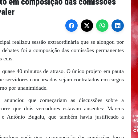
to em composição das comissões
valer
pal realizou sessão extraordinária que se alongou por
s debates foi a composição das comissões permanentes
s edis.
quase 40 minutos de atraso. O único projeto em pauta
ue servidores concursados sejam contratados em cargos
rno por unanimidade.
 anunciou que começariam as discussões sobre a
orre que dois vereadores estavam ausentes: Marcus
4, e Antônio Bugalu, que também havia justificado a
icrofone pedir que a composição das comissões fosse