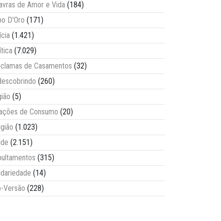
avras de Amor e Vida
(184)
o D'Oro
(171)
ícia
(1.421)
ítica
(7.029)
clamas de Casamentos
(32)
escobrindo
(260)
ião
(5)
lações de Consumo
(20)
igião
(1.023)
úde
(2.151)
ultamentos
(315)
idariedade
(14)
-Versão
(228)