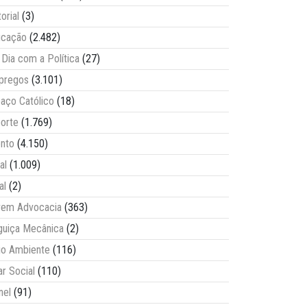
torial
(3)
ucação
(2.482)
Dia com a Política
(27)
pregos
(3.101)
aço Católico
(18)
orte
(1.769)
nto
(4.150)
al
(1.009)
al
(2)
vem Advocacia
(363)
guiça Mecânica
(2)
o Ambiente
(116)
ar Social
(110)
nel
(91)