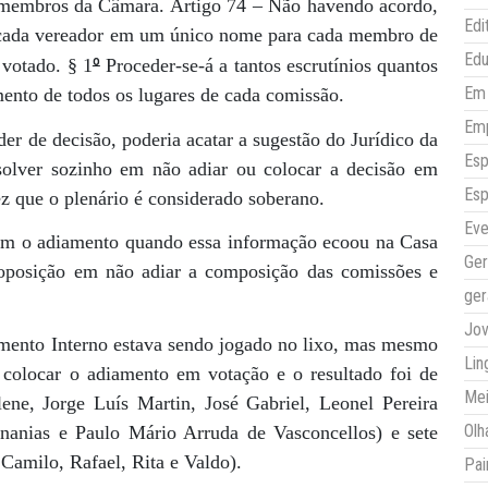
s membros da Câmara. Artigo 74 – Não havendo acordo,
Edi
o cada vereador em um único nome para cada membro de
Ed
º
 votado. § 1
Proceder-se-á a tantos escrutínios quantos
Em 
ento de todos os lugares de cada comissão.
Em
er de decisão, poderia acatar a sugestão do Jurídico da
Esp
solver sozinho em não adiar ou colocar a decisão em
Esp
ez que o plenário é considerado soberano.
Eve
am o adiamento quando essa informação ecoou na Casa
Ger
 oposição em não adiar a composição das comissões e
ger
Jo
mento Interno estava sendo jogado no lixo, mas mesmo
Lin
 colocar o adiamento em votação e o resultado foi de
Mei
ene, Jorge Luís Martin, José Gabriel, Leonel Pereira
Olh
nanias e Paulo Mário Arruda de Vasconcellos) e sete
Camilo, Rafael, Rita e Valdo).
Pai