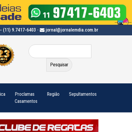
- (11) 9.7417-6403
-
jornal@jornalemdia.com.br
Pesquisar
por:
tica
Proclamas
Região
Sepultamentos
Casamentos