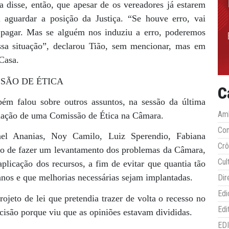
 disse, então, que apesar de os vereadores já estarem
 aguardar a posição da Justiça. “Se houve erro, vai
pagar. Mas se alguém nos induziu a erro, poderemos
ssa situação”, declarou Tião, sem mencionar, mas em
Casa.
SÃO DE ÉTICA
C
bém falou sobre outros assuntos, na sessão da última
Amb
ormação de uma Comissão de Ética na Câmara.
Co
ael Ananias, Noy Camilo, Luiz Sperendio, Fabiana
Crô
ção de fazer um levantamento dos problemas da Câmara,
Cul
icação dos recursos, a fim de evitar que quantia tão
anos e que melhorias necessárias sejam implantadas.
Dir
Edi
ojeto de lei que pretendia trazer de volta o recesso no
Edi
cisão porque viu que as opiniões estavam divididas.
ED