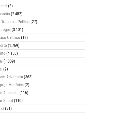
torial
(3)
ucação
(2.482)
Dia com a Política
(27)
pregos
(3.101)
aço Católico
(18)
orte
(1.769)
nto
(4.150)
al
(1.009)
al
(2)
vem Advocacia
(363)
guiça Mecânica
(2)
o Ambiente
(116)
ar Social
(110)
nel
(91)