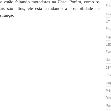
 estão faltando motoristas na Casa. Porém, como os
Edi
ais são altos, ele está estudando a possibilidade de
Ed
a função.
Em 
Em
Esp
Esp
Eve
Ger
ger
Jo
Lin
Mei
Olh
Pai