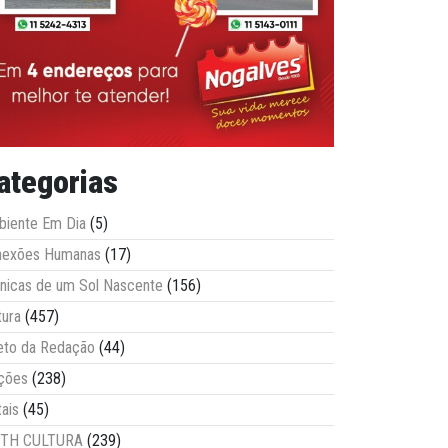
ategorias
iente Em Dia
(5)
nexões Humanas
(17)
nicas de um Sol Nascente
(156)
tura
(457)
eto da Redação
(44)
ções
(238)
tais
(45)
ITH CULTURA
(239)