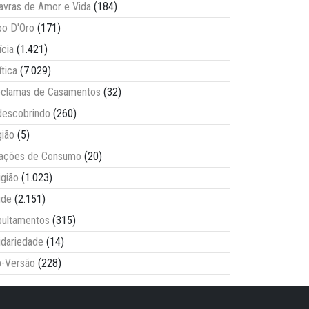
avras de Amor e Vida
(184)
o D'Oro
(171)
ícia
(1.421)
ítica
(7.029)
clamas de Casamentos
(32)
escobrindo
(260)
ião
(5)
lações de Consumo
(20)
igião
(1.023)
úde
(2.151)
ultamentos
(315)
idariedade
(14)
-Versão
(228)