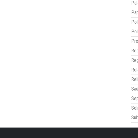
Pal
Pap
Pol
Pol
Pro
Red
Reg
Re
Rel
Sa
Sep
Sol
Sub