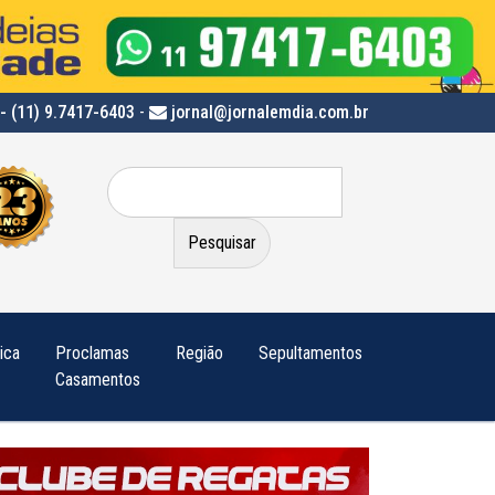
- (11) 9.7417-6403
-
jornal@jornalemdia.com.br
Pesquisar
por:
tica
Proclamas
Região
Sepultamentos
Casamentos